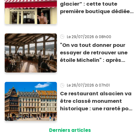
glacier” : cette toute
première boutique dédiée
au beurre vient d'ouvrir à
Paris (et les parfums sont
complètement fous)
Le 29/07/2026
à 08h00
"On va tout donner pour
essayer de retrouver une
étoile Michelin" : après
avoir quitté Paris, ce chef
étoilé se lance un nouveau
défi en pleine nature
Le 26/07/2026
à 07h01
Ce restaurant alsacien va
être classé monument
historique : une rareté pour
un établissement en
activité !
Derniers articles