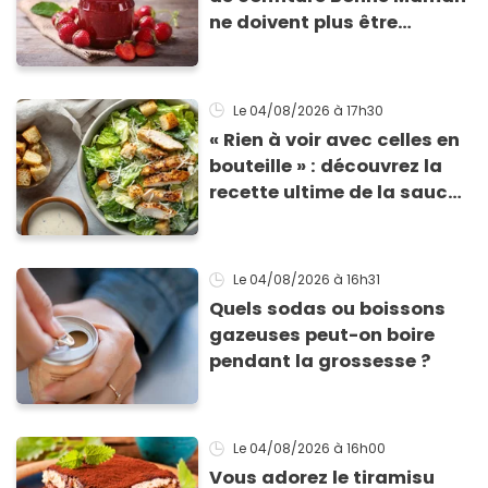
ne doivent plus être
consommés en raison d'un
risque de présence de
morceaux de verre
Le 04/08/2026
à 17h30
« Rien à voir avec celles en
bouteille » : découvrez la
recette ultime de la sauce
César par un chef étoilé
Le 04/08/2026
à 16h31
Quels sodas ou boissons
gazeuses peut-on boire
pendant la grossesse ?
Le 04/08/2026
à 16h00
Vous adorez le tiramisu