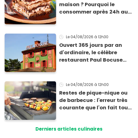
maison ? Pourquoi le
consommer après 24h au
frigo présente un risque
d'intoxication
Le 04/08/2026
à 12h30
Ouvert 365 jours par an
d'ordinaire, le célèbre
restaurant Paul Bocuse
vient de fermer ses portes :
voici la raison
Le 04/08/2026
à 12h00
Restes de pique-nique ou
de barbecue : l'erreur très
courante que l'on fait tous
au moment de les
conserver
Derniers articles culinaires