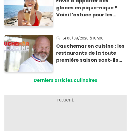
Envie d’apporter des
glaces en pique-nique ?
Voici l’astuce pour les
transporter facilement et
les conserver sans qu’elles
ne fondent !
Le 06/08/2026
à 18h00
Cauchemar en cuisine : les
restaurants de la toute
première saison sont-ils
encore ouverts ?
Derniers articles culinaires