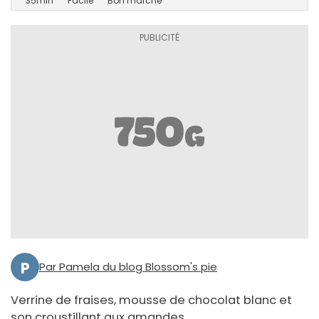
35min
Facile
Bon marché
P
Par Pamela du blog Blossom's pie
Verrine de fraises, mousse de chocolat blanc et
son croustillant aux amandes.