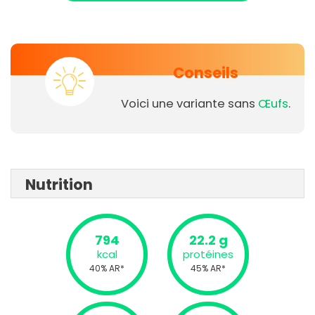
Conseils
Voici une variante sans
Œufs
.
Nutrition
794
22.2 g
kcal
protéines
40% AR*
45% AR*