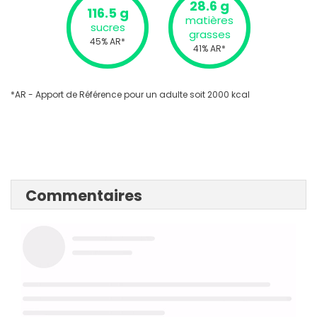
28.6 g
116.5 g
matières
sucres
grasses
45% AR*
41% AR*
*AR - Apport de Référence pour un adulte soit 2000 kcal
Commentaires