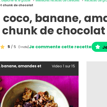
t déjeuner et le goûter
Meilleures recettes de céréales
Recettes de g
t chunk de chocolat
 coco, banane, am
chunk de chocolat
Je commente cette recette
5
/ 5
Je
(1 note)
, banane, amandes et
Video 1 sur 15