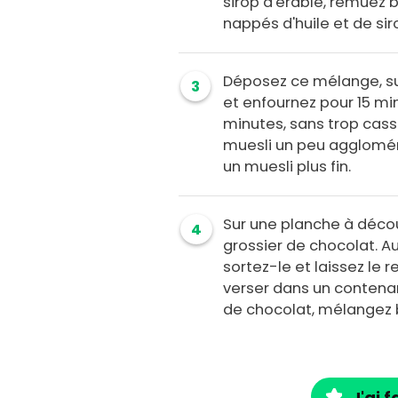
sirop d'érable, remuez b
nappés d'huile et de sir
Déposez ce mélange, sur
3
et enfournez pour 15 m
minutes, sans trop cass
muesli un peu agglomér
un muesli plus fin.
Sur une planche à déc
4
grossier de chocolat. Au
sortez-le et laissez le 
verser dans un contenan
de chocolat, mélangez 
J'ai f