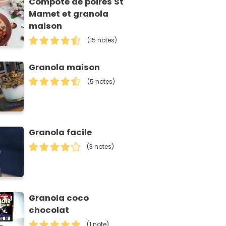
Compote de poires St
Mamet et granola
maison
(15 notes)
Granola maison
(5 notes)
Granola facile
(3 notes)
Granola coco
chocolat
(1 note)