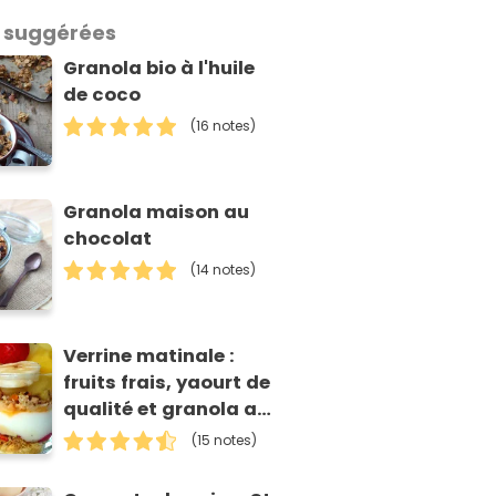
 suggérées
Granola bio à l'huile
de coco
(16 notes)
Granola maison au
chocolat
(14 notes)
Verrine matinale :
fruits frais, yaourt de
qualité et granola au
choix :
(15 notes)