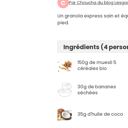
C
Par Choucha du blog Lesg
Un granola express sain et éq
pied.
Ingrédients (4 pers
150g de muesli 5
céréales bio
30g de bananes
séchées
35g d'huile de coco