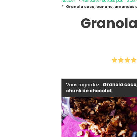
Accueil
Meilleures recettes pour le peti
Granola coco, banane, amandes e
Granola
Vous regardez :
Granola coco
chunk de chocolat