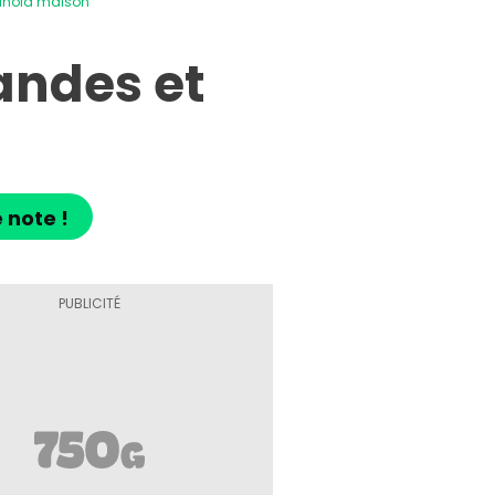
ranola maison
andes et
 note !