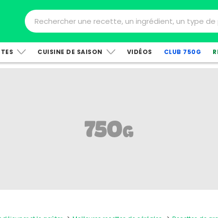
TTES
CUISINE DE SAISON
VIDÉOS
CLUB 750G
R