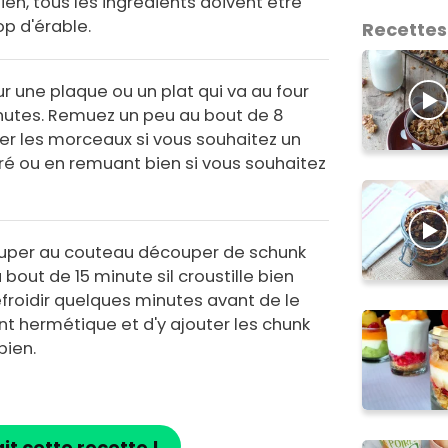
ien, tous les ingrédients doivent être
op d'érable.
Recettes
 une plaque ou un plat qui va au four
inutes. Remuez un peu au bout de 8
er les morceaux si vous souhaitez un
é ou en remuant bien si vous souhaitez
ouper au couteau découper de schunk
 bout de 15 minute sil croustille bien
refroidir quelques minutes avant de le
t hermétique et d'y ajouter les chunk
bien.
ait cette recette !