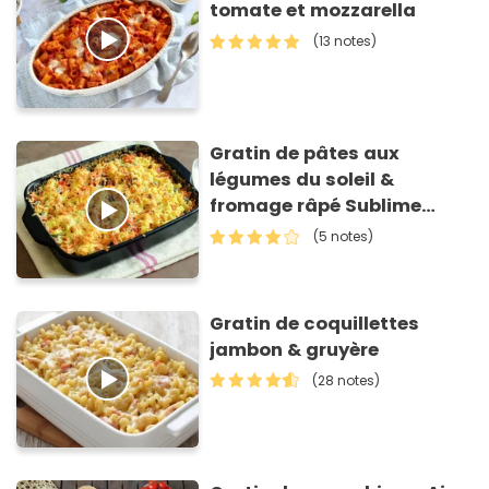
tomate et mozzarella
(13 notes)
Gratin de pâtes aux
légumes du soleil &
fromage râpé Sublime
Filante Giovanni Ferrari
(5 notes)
Gratin de coquillettes
jambon & gruyère
(28 notes)