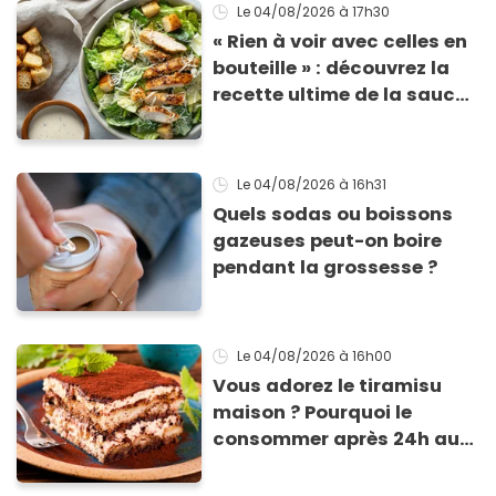
morceaux de verre
Le 04/08/2026
à 17h30
« Rien à voir avec celles en
bouteille » : découvrez la
recette ultime de la sauce
César par un chef étoilé
Le 04/08/2026
à 16h31
Quels sodas ou boissons
gazeuses peut-on boire
pendant la grossesse ?
Le 04/08/2026
à 16h00
Vous adorez le tiramisu
maison ? Pourquoi le
consommer après 24h au
frigo présente un risque
d'intoxication