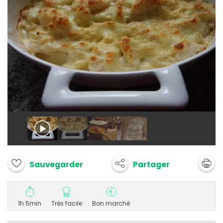
Partager
Sauvegarder
1h 5min
Très facile
Bon marché