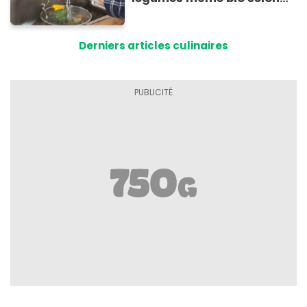
cette experte en hygiène
Derniers articles culinaires