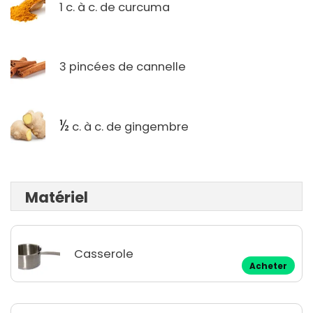
1 c. à c. de curcuma
3 pincées de cannelle
½
c. à c. de gingembre
Matériel
Casserole
Acheter