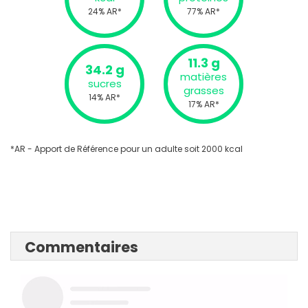
24% AR*
77% AR*
11.3 g
34.2 g
matières
sucres
grasses
14% AR*
17% AR*
*AR - Apport de Référence pour un adulte soit 2000 kcal
Commentaires