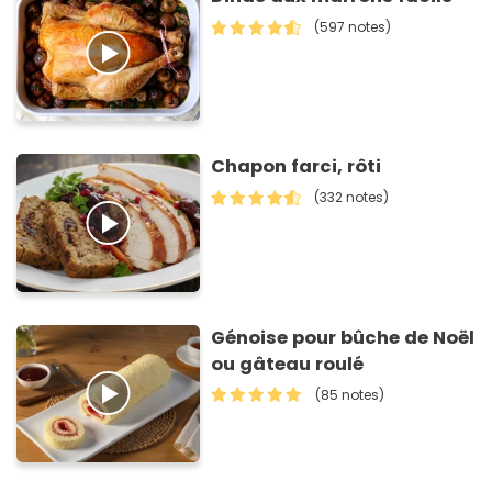
(597 notes)
Chapon farci, rôti
(332 notes)
Génoise pour bûche de Noël
ou gâteau roulé
(85 notes)