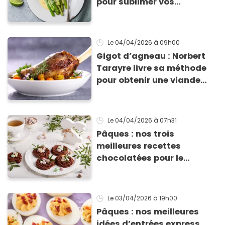
pour sublimer vos
asperges
Le 04/04/2026
à 09h00
Gigot d’agneau : Norbert
Tarayre livre sa méthode
pour obtenir une viande
fondante et bien parfumée
Le 04/04/2026
à 07h31
Pâques : nos trois
meilleures recettes
chocolatées pour le
dessert !
Le 03/04/2026
à 19h00
Pâques : nos meilleures
idées d’entrées express