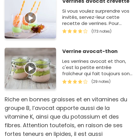
Verrines avocat crevette
Si vous voulez surprendre vos
invités, servez-leur cette
recette de verrines. Pour
changer un peu du saumon
(173 notes)
fumé ou de foie gras, vous
allez leur prop…
Verrine avocat-thon
Les verrines avocat et thon,
c'est la petite entrée
fraîcheur qui fait toujours son
effet sans passer des heures
(29 notes)
en cuisine ! On l'adore parce
que c'es…
Riche en bonnes graisses et en vitamines du
groupe B, l’avocat apporte aussi de la
vitamine K, ainsi que du potassium et des
fibres. Attention toutefois, en raison de ses
fortes teneurs en lipides, il est aussi