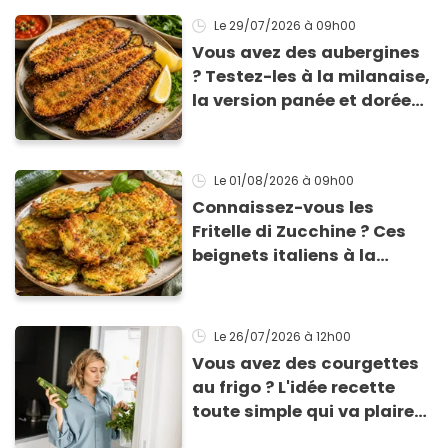
Le 29/07/2026
à 09h00
Vous avez des aubergines
? Testez-les à la milanaise,
la version panée et dorée
qui change du gratin
classique
Le 01/08/2026
à 09h00
Connaissez-vous les
Fritelle di Zucchine ? Ces
beignets italiens à la
courgette prêts en 10 min
sont un pur délice !
Le 26/07/2026
à 12h00
Vous avez des courgettes
au frigo ? L'idée recette
toute simple qui va plaire
aux enfants (et aux