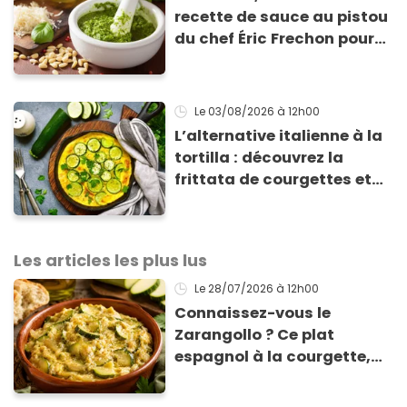
recette de sauce au pistou
du chef Éric Frechon pour
sublimer vos plats d'été !
Le 03/08/2026
à 12h00
L’alternative italienne à la
tortilla : découvrez la
frittata de courgettes et
ricotta à moins de 4 €
Les articles les plus lus
Le 28/07/2026
à 12h00
Connaissez-vous le
Zarangollo ? Ce plat
espagnol à la courgette,
prêt en 15 min pour moins
de 3 € !