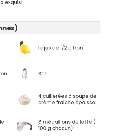
uo exquis!
onnes)
le jus de 1/2 citron
son
Sel
4 cuillerées à soupe de
crème fraîche épaisse
de
8 médaillons de lotte (
100 g chacun)