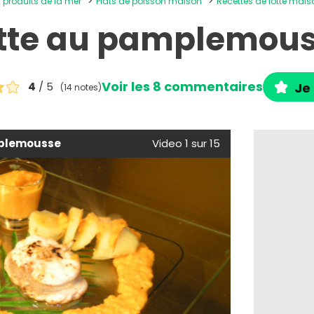
x produits de la mer
Plats de poisson maison
Recettes de lotte mais
tte au pamplemou
Voir les 8 commentaires
4
/ 5
Je 
(14 notes)
mplemousse
Video 1 sur 15