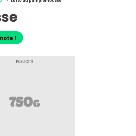
on
Lotte au pamplemousse
sse
note !