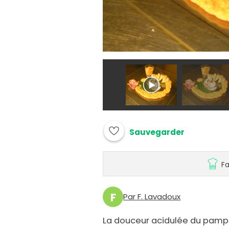
Sauvegarder
Fa
F
Par F. Lavadoux
La douceur acidulée du pampl