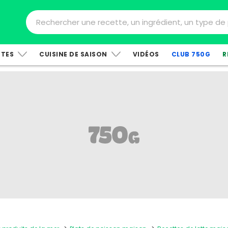
TTES
CUISINE DE SAISON
VIDÉOS
CLUB 750G
R