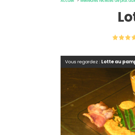
Accueil
Meilleures recettes de plat au
Lo
Vous regardez :
Lotte au pa