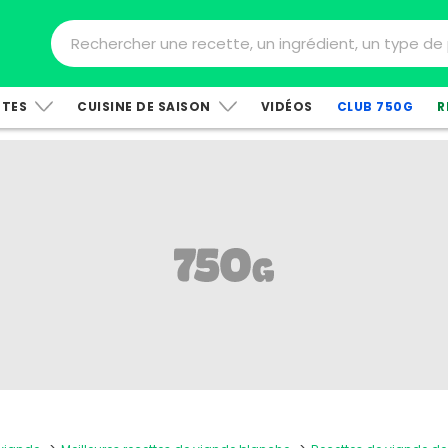
TTES
CUISINE DE SAISON
VIDÉOS
CLUB 750G
R