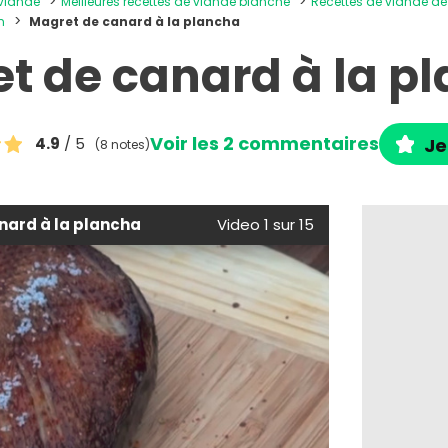
 viande
Meilleures recettes de viande blanche
Recettes de viande d
n
Magret de canard à la plancha
t de canard à la p
Voir les 2 commentaires
4.9
/ 5
Je
(8 notes)
nard à la plancha
Video 1 sur 15