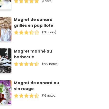
(1 note)
Magret de canard
grillés en papillote
(13 notes)
Magret mariné au
barbecue
(222 notes)
Magret de canard au
vin rouge
(16 notes)