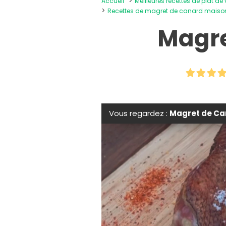
Accueil
Meilleures recettes de plat de
Recettes de magret de canard maiso
Magre
Vous regardez :
Magret de Ca