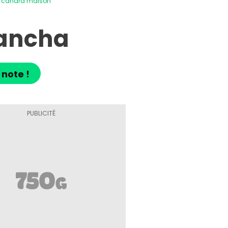
e canard maison
lancha
 note !