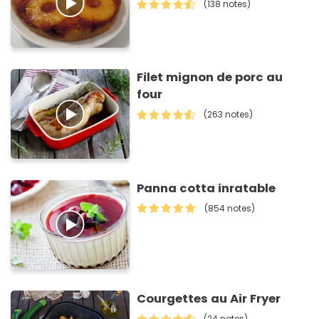
(138 notes)
Filet mignon de porc au
four
(263 notes)
Panna cotta inratable
(854 notes)
Courgettes au Air Fryer
(24 notes)