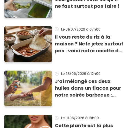
ne faut surtout pas faire !
Le 01/07/2026
à 07h00
Il vous reste du riz à la
maison ? Ne le jetez surtout
pas : voici notre recette de
pâte à lasagne sans
gluten et sans lactose
Le 28/06/2026
à 12h00
J’ai mélangé ces deux
huiles dans un flacon pour
notre soirée barbecue :
tout le monde a exigé de
repartir avec la recette de
ma lotion
Le 11/06/2026
à 18h00
Cette plante est la plus