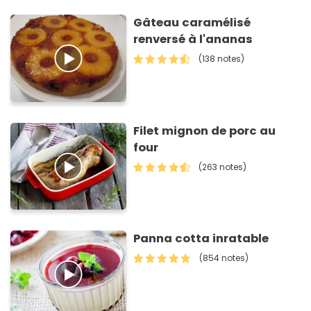
Gâteau caramélisé
renversé à l'ananas
(138 notes)
Filet mignon de porc au
four
(263 notes)
Panna cotta inratable
(854 notes)