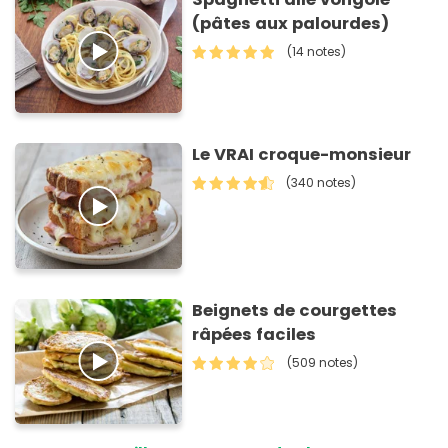
(pâtes aux palourdes)
(14 notes)
Le VRAI croque-monsieur
(340 notes)
Beignets de courgettes
râpées faciles
(509 notes)