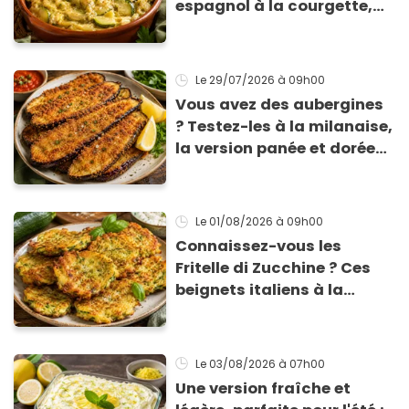
espagnol à la courgette,
prêt en 15 min pour moins
de 3 € !
Le 29/07/2026
à 09h00
Vous avez des aubergines
? Testez-les à la milanaise,
la version panée et dorée
qui change du gratin
classique
Le 01/08/2026
à 09h00
Connaissez-vous les
Fritelle di Zucchine ? Ces
beignets italiens à la
courgette prêts en 10 min
sont un pur délice !
Le 03/08/2026
à 07h00
Une version fraîche et