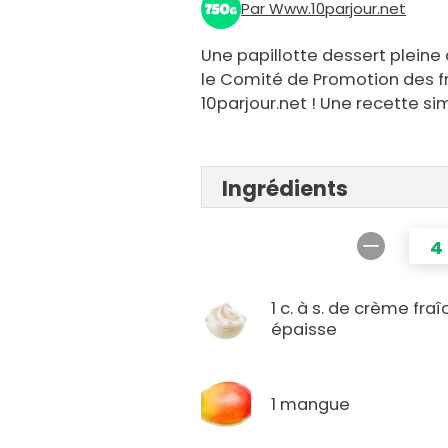
Par Www.10parjour.net
Une papillotte dessert pleine 
le Comité de Promotion des fr
10parjour.net ! Une recette sim
Ingrédients
4
1 c. à s. de crème fra
épaisse
1 mangue