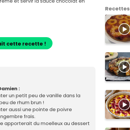
crème et servir la sauce chocolat en
Recettes
ait cette recette !
Damien :
er un petit peu de vanille dans la
 peu de rhum brun !
ter aussi une pointe de poivre
ngembre frais.
re apporterait du moelleux au dessert