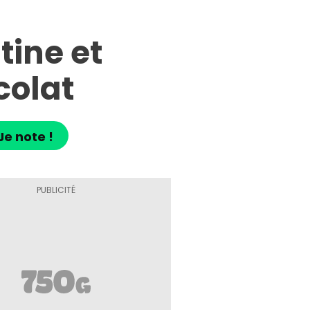
tine et
colat
Je note !