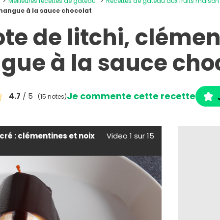
Meilleures recettes de gâteau
Recettes de gâteau aux fruits maison
t mangue à la sauce chocolat
ote de litchi, clémen
ue à la sauce cho
Je commente cette recette
4.7
/ 5
(15 notes)
ucré : clémentines et noix
Video 1 sur 15