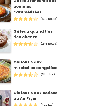
Gâteau renversé aux
pommes
caramélisées
(592 notes)
Gâteau quand t'as
rien chez toi
(276 notes)
Clafoutis aux
mirabelles congelées
(18 notes)
Clafoutis aux cerises
au Air Fryer
(3 notes)