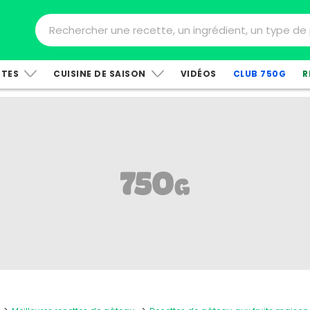
TTES
CUISINE DE SAISON
VIDÉOS
CLUB 750G
R