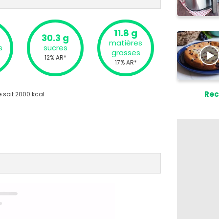
11.8 g
30.3 g
matières
s
sucres
grasses
12% AR*
17% AR*
Rec
 soit 2000 kcal