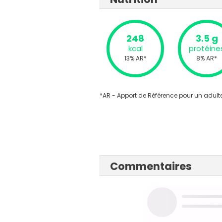
248
3.5 g
kcal
protéine
13% AR*
8% AR*
*AR - Apport de Référence pour un adulte
Commentaires