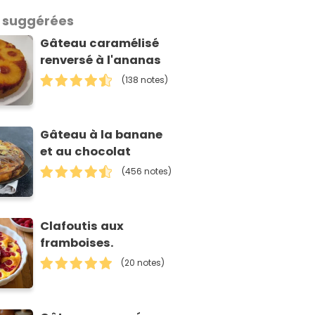
 suggérées
Gâteau caramélisé
renversé à l'ananas
(138 notes)
Gâteau à la banane
et au chocolat
(456 notes)
Clafoutis aux
framboises.
(20 notes)