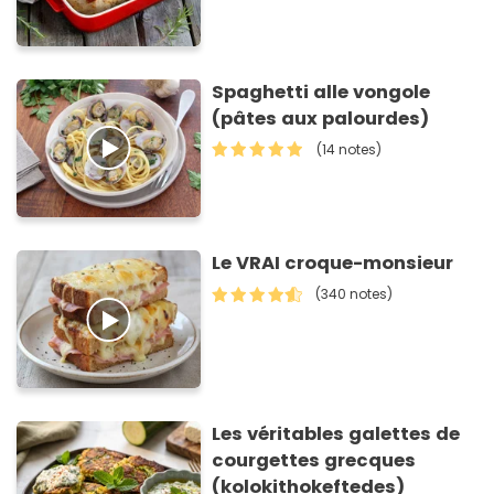
Spaghetti alle vongole
(pâtes aux palourdes)
(14 notes)
Le VRAI croque-monsieur
(340 notes)
Les véritables galettes de
courgettes grecques
(kolokithokeftedes)