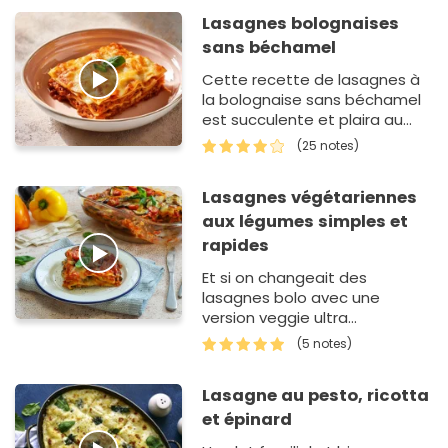
Lasagnes bolognaises
sans béchamel
Cette recette de lasagnes à
la bolognaise sans béchamel
est succulente et plaira au
plus grand nombre.
(25 notes)
Lasagnes végétariennes
aux légumes simples et
rapides
Et si on changeait des
lasagnes bolo avec une
version veggie ultra
gourmande ? Préparées avec
(5 notes)
des légumes rôtis, ces
lasagnes sont aussi…
Lasagne au pesto, ricotta
et épinard