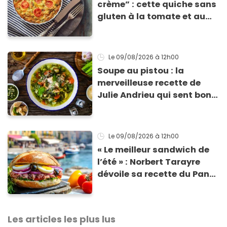
crème” : cette quiche sans
gluten à la tomate et au
basilic coche toutes les
cases pour cet été
Le 09/08/2026
à 12h00
Soupe au pistou : la
merveilleuse recette de
Julie Andrieu qui sent bon
le Sud
Le 09/08/2026
à 12h00
« Le meilleur sandwich de
l’été » : Norbert Tarayre
dévoile sa recette du Pan
Bagnat ultra-simple et
irrésistible !
Les articles les plus lus