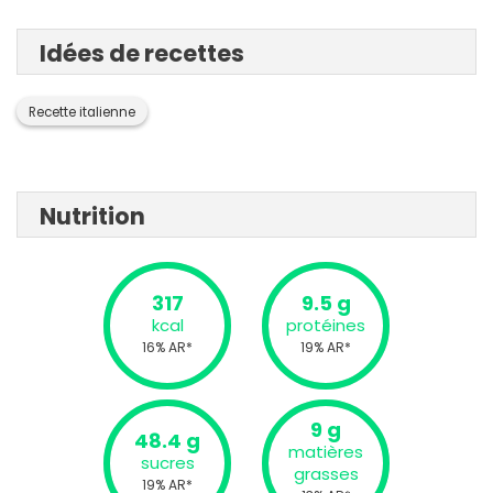
Idées de recettes
Recette italienne
Nutrition
317
9.5 g
kcal
protéines
16% AR*
19% AR*
9 g
48.4 g
matières
sucres
grasses
19% AR*