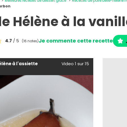
Meilleures recettes de dessert glacé
Recettes de poire belle-hélène
ourbon
le Hélène à la vani
Je commente cette recette
4.7
/ 5
(16 notes)
élène à l'assiette
Video 1 sur 15