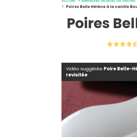
Accueil
Meilleures recettes de dessert
Poires Belle Hélène à la vanille B
Poires Bel
Vidéo suggérée
Poire Belle-H
revisitée