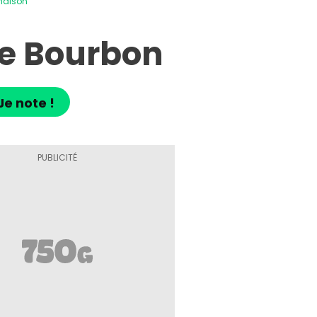
 maison
lle Bourbon
Je note !