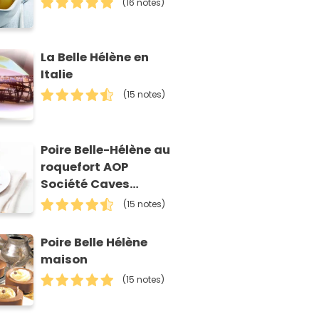
(16 notes)
La Belle Hélène en
Italie
(15 notes)
Poire Belle-Hélène au
roquefort AOP
Société Caves
Baragnaudes
(15 notes)
Poire Belle Hélène
maison
(15 notes)