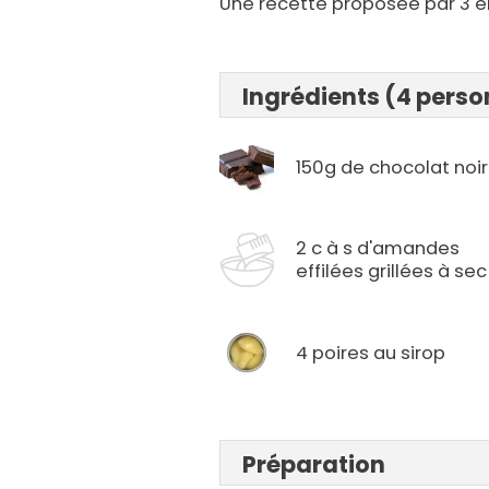
Une recette proposée par 3 e
Ingrédients (4 pers
150g de chocolat noir
2 c à s d'amandes
effilées grillées à sec
4 poires au sirop
Préparation