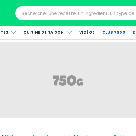
TTES
CUISINE DE SAISON
VIDÉOS
CLUB 750G
R