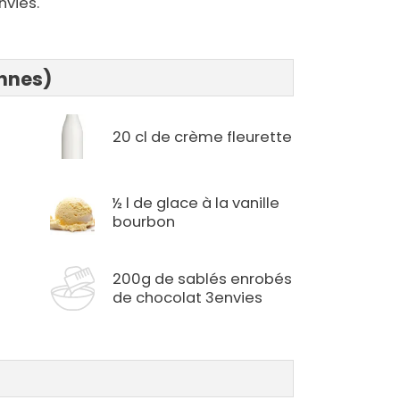
nvies.
onnes)
20 cl de crème fleurette
½ l de glace à la vanille
bourbon
200g de sablés enrobés
de chocolat 3envies