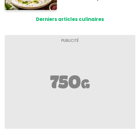
Éric Frechon pour
accompagner vos
Derniers articles culinaires
grillades