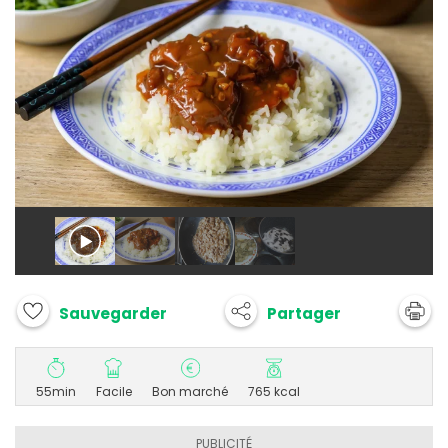
Partager
Sauvegarder
55min
Facile
Bon marché
765 kcal