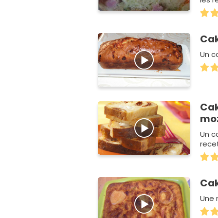
Cak
Un ca
Cak
moz
Un c
rece
Cak
Une r