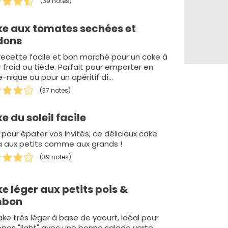
(39 notes)
e aux tomates sechées et
dons
recette facile et bon marché pour un cake à
r froid ou tiède. Parfait pour emporter en
e-nique ou pour un apéritif dî…
(37 notes)
e du soleil facile
 pour épater vos invités, ce délicieux cake
ra aux petits comme aux grands !
(39 notes)
e léger aux petits pois &
mbon
ake très léger à base de yaourt, idéal pour
repas "light" avec une bonne salade verte.