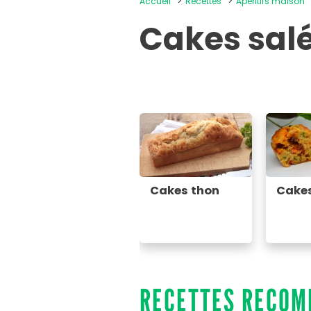
Accueil
Recettes
Apéritifs maison
Cakes salé
Cakes thon
Cakes
RECETTES RECO