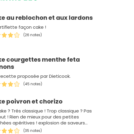
e au reblochon et aux lardons
rtiflette façon cake !
(26 notes)
e courgettes menthe feta
nons
recette proposée par Dieticook.
(45 notes)
e poivron et chorizo
ke ? Trés classique ! Trop classique ? Pas
out ! Rien de mieux pour des petites
hées apéritives ! explosion de saveurs
r&eacut…
(35 notes)