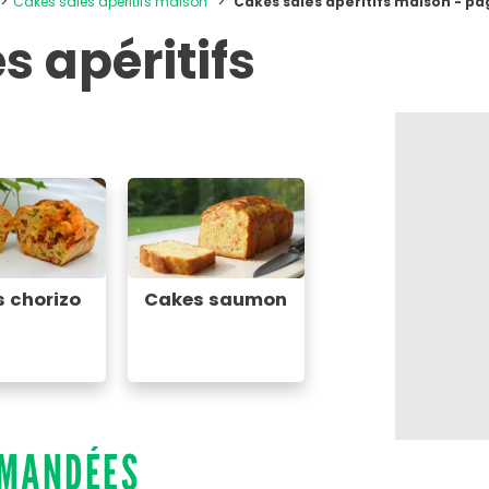
Cakes salés apéritifs maison
Cakes salés apéritifs maison - pa
s apéritifs
 chorizo
Cakes saumon
MMANDÉES