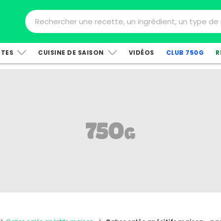
TTES
CUISINE DE SAISON
VIDÉOS
CLUB 750G
R