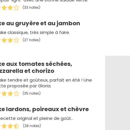
(33 notes)
e au gruyère et au jambon
ke classique, très simple à faire.
(27 notes)
e aux tomates séchées,
zarella et chorizo
ake tendre et goûteux, parfait en été ! Une
tte proposée par Gloria.
(35 notes)
e lardons, poireaux et chèvre
ecette original et pleine de goût..
(28 notes)