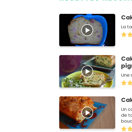
Cak
La ta
Cak
pig
Une 
Cak
Un ca
de t
bouc
assu