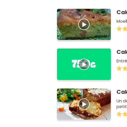
Cak
Moell
Cak
Entré
Cak
Un dé
peti