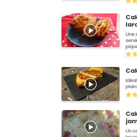
Cak
lar
Une 
servi
piqu
Cak
Idéal
plai
Cak
ja
Un c
les 