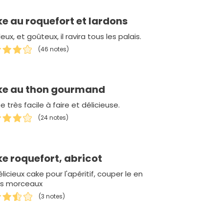
e au roquefort et lardons
eux, et goûteux, il ravira tous les palais.
(46 notes)
e au thon gourmand
e très facile à faire et délicieuse.
(24 notes)
e roquefort, abricot
licieux cake pour l'apéritif, couper le en
ts morceaux
(3 notes)