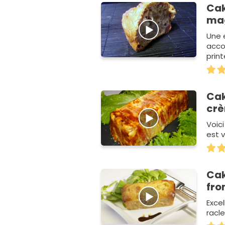
Cak
mag
Une 
acco
prin
Cak
cr
Voici
est v
Cak
fro
Excel
racl