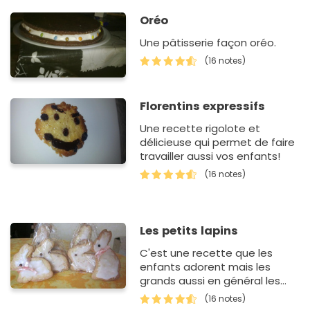
Oréo
Une pâtisserie façon oréo.
(16 notes)
Florentins expressifs
Une recette rigolote et
délicieuse qui permet de faire
travailler aussi vos enfants!
(16 notes)
Les petits lapins
C'est une recette que les
enfants adorent mais les
grands aussi en général les
lapins disparaissent assez
(16 notes)
vite.