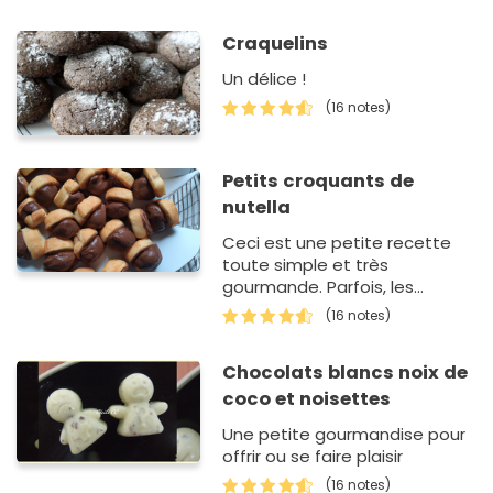
Craquelins
Un délice !
(16 notes)
Petits croquants de
nutella
Ceci est une petite recette
toute simple et très
gourmande. Parfois, les
choses les plus simples sont
(16 notes)
les meilleures !
Chocolats blancs noix de
coco et noisettes
Une petite gourmandise pour
offrir ou se faire plaisir
(16 notes)