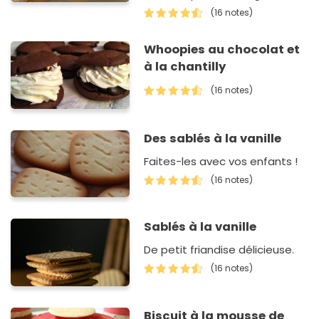
est moelleux à souhait, pas
(16 notes)
écoeurant du tout, ça se
laisse gober comme ça !
Whoopies au chocolat et
à la chantilly
(16 notes)
Des sablés à la vanille
Faites-les avec vos enfants !
(16 notes)
Sablés à la vanille
De petit friandise délicieuse.
(16 notes)
Biscuit à la mousse de