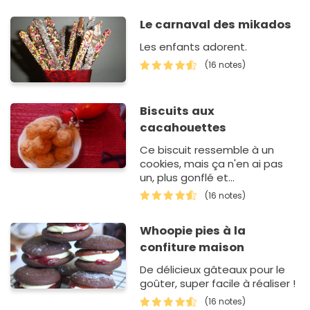
Le carnaval des mikados
Les enfants adorent.
(16 notes)
Biscuits aux
cacahouettes
Ce biscuit ressemble à un
cookies, mais ça n'en ai pas
un, plus gonflé et
généreusement riche en
(16 notes)
cacahouettes, il
accompagnera très bien un
Whoopie pies à la
bon petit café.
confiture maison
De délicieux gâteaux pour le
goûter, super facile à réaliser !
(16 notes)