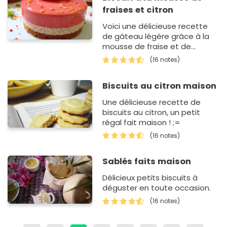
fraises et citron
Voici une délicieuse recette
de gâteau légère grâce à la
mousse de fraise et de
citron.Un vrai délice !
(16 notes)
Biscuits au citron maison
Une délicieuse recette de
biscuits au citron, un petit
régal fait maison ! ;=
(16 notes)
Sablés faits maison
Délicieux petits biscuits à
déguster en toute occasion.
(16 notes)