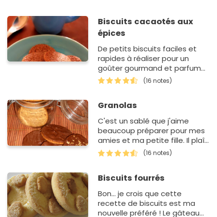
Biscuits cacaotés aux
épices
De petits biscuits faciles et
rapides à réaliser pour un
goûter gourmand et parfumé.
Qui résistera à leur petit goût
(16 notes)
de pain d'épices ?
Granolas
C'est un sablé que j'aime
beaucoup préparer pour mes
amies et ma petite fille. Il plaît
à tout le monde, petits et
(16 notes)
grands et c'est un bonheur de
le déguster au peti…
Biscuits fourrés
Bon... je crois que cette
recette de biscuits est ma
nouvelle préféré ! Le gâteau