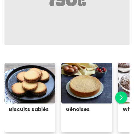
Biscuits sablés
Génoises
Who