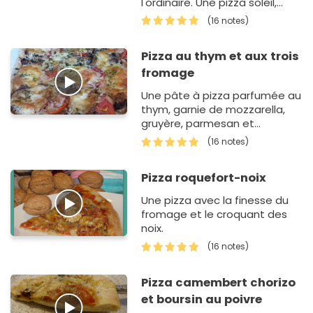
l'ordinaire. Une pizza soleil,
magique...
(16 notes)
Pizza au thym et aux trois
fromage
Une pâte à pizza parfumée au
thym, garnie de mozzarella,
gruyère, parmesan et
champignons de Paris, un
(16 notes)
enchantement pour les
papilles.
Pizza roquefort-noix
Une pizza avec la finesse du
fromage et le croquant des
noix.
(16 notes)
Pizza camembert chorizo
et boursin au poivre