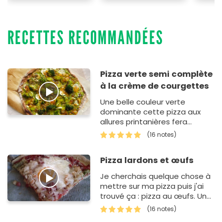
RECETTES RECOMMANDÉES
Pizza verte semi complète
à la crème de courgettes
Une belle couleur verte
dominante cette pizza aux
allures printanières fera
toujours effet dans l'assiette
(16 notes)
et laissera dévoiler de
délicieuses saveurs en
Pizza lardons et œufs
bouche.
Je cherchais quelque chose à
mettre sur ma pizza puis j'ai
trouvé ça : pizza au œufs. Un
vrai délice cette pizza :)
(16 notes)