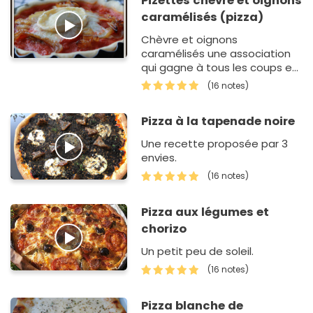
Pizettes chèvre et oignons
caramélisés (pizza)
Chèvre et oignons
caramélisés une association
qui gagne à tous les coups et
chez nous, on adore !
(16 notes)
Pizza à la tapenade noire
Une recette proposée par 3
envies.
(16 notes)
Pizza aux légumes et
chorizo
Un petit peu de soleil.
(16 notes)
Pizza blanche de