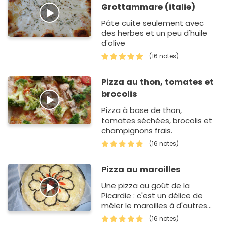
Grottammare (italie)
Pâte cuite seulement avec
des herbes et un peu d'huile
d'olive
(16 notes)
Pizza au thon, tomates et
brocolis
Pizza à base de thon,
tomates séchées, brocolis et
champignons frais.
(16 notes)
Pizza au maroilles
Une pizza au goût de la
Picardie : c'est un délice de
mêler le maroilles à d'autres
variétés de fromages !
(16 notes)