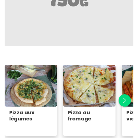
Pizza aux
Pizza au
Pizz
légumes
fromage
via