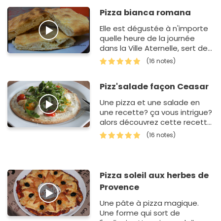
Pizza bianca romana
Elle est dégustée à n'importe
quelle heure de la journée
dans la Ville Aternelle, sert de
"brunch", en-cas, ou pour moi
(16 notes)
est un repas idéal pour un soir
de fin de se…
Pizz'salade façon Ceasar
Une pizza et une salade en
une recette? ça vous intrigue?
alors découvrez cette recette
toute simple, légère et
(16 notes)
délicieuse :)
Pizza soleil aux herbes de
Provence
Une pâte à pizza magique.
Une forme qui sort de