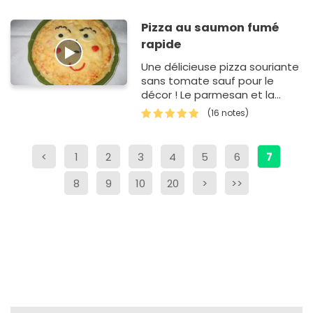
Pizza au saumon fumé
rapide
Une délicieuse pizza souriante
sans tomate sauf pour le
décor ! Le parmesan et la
mozzarella tutoient le saumon
(16 notes)
fumé, la crème fraîche et le
fromage blanc agréablem…
<
1
2
3
4
5
6
7
8
9
10
20
>
>>