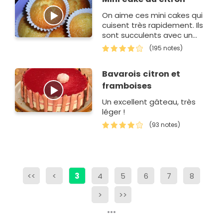
On aime ces mini cakes qui
cuisent très rapidement. Ils
sont succulents avec un
bon thé ou un café.
(195 notes)
Bavarois citron et
framboises
Un excellent gâteau, très
léger !
(93 notes)
<<
<
3
4
5
6
7
8
>
>>