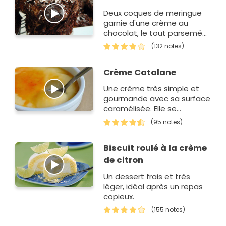
Deux coques de meringue
garnie d'une crème au
chocolat, le tout parsemé
de copeaux de chocolat
(132 notes)
Crème Catalane
Une crème très simple et
gourmande avec sa surface
caramélisée. Elle se
déguste sans faim !
(95 notes)
Retrouvez la recette en
vidéo : Crème Catalane
Biscuit roulé à la crème
de citron
Un dessert frais et très
léger, idéal après un repas
copieux.
(155 notes)