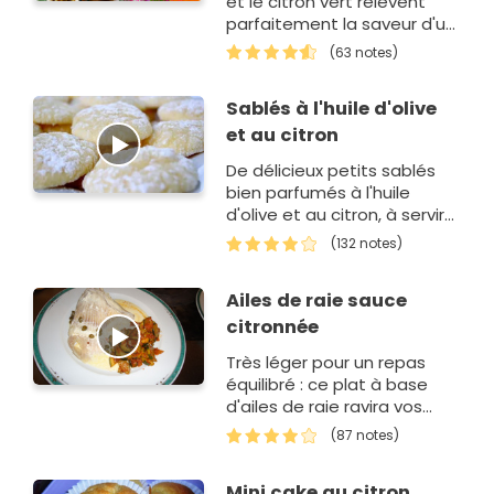
et le citron vert relèvent
parfaitement la saveur d'un
cake haut en couleurs !
(63 notes)
Sablés à l'huile d'olive
et au citron
De délicieux petits sablés
bien parfumés à l'huile
d'olive et au citron, à servir
pour le thé ou pour
(132 notes)
accompagner une salade
de fruits frais.
Ailes de raie sauce
citronnée
Très léger pour un repas
équilibré : ce plat à base
d'ailes de raie ravira vos
papilles !
(87 notes)
Mini cake au citron