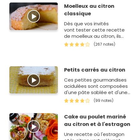
Moelleux au citron
classique
Dès que vos invités
vont tester cette recette
de moelleux au citron, ils
vont tomber sous leur
(267 notes)
charme. Lors d'une pause
gourmande,…
Petits carrés au citron
Ces petites gourmandises
acidulées sont composées
d'une pâte sablée et d'une
crème au citron, le tout
(99 notes)
saupoudré de sucre glace !
Un vrai délice qui devrait
Cake au poulet mariné
ravir le…
au citron et à l'estragon
Une recette où l'estragon