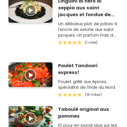
Linguini al nero di
seppia aux saint
jacques et fondue de
poireaux
Un délicieux plat de pâtes à
l'encre de seiche aux saint
jacques. Un parfum frais de
citron et d'aneth
(1 note)
fraichement ciselée.
Poulet Tandoori
express!
Poulet grillé aux épices,
spécialité de l'Inde du Nord
(16 notes)
Taboulé original aux
pommes
Et pour en savoir plus sur les