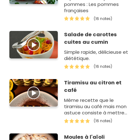
pommes : Les pommes
françaises
(16 notes)
Salade de carottes
cuites au cumin
Simple rapide, délicieuse et
diététique.
(16 notes)
Tiramisu au citron et
café
Même recette que le
tiramisu au café mais mon
astuce consiste à mettre
du citron dans le café
(16 notes)
Moules à l'aïoli