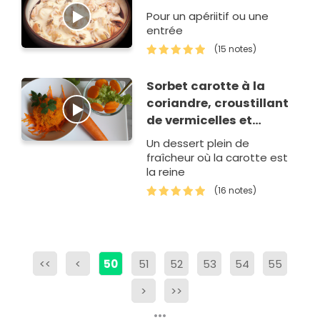
Pour un apériitif ou une
entrée
(15 notes)
Sorbet carotte à la
coriandre, croustillant
de vermicelles et
salade de carottes à
Un dessert plein de
l'orange
fraîcheur où la carotte est
la reine
(16 notes)
<<
<
50
51
52
53
54
55
>
>>