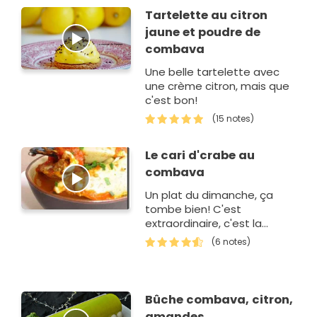
Tartelette au citron
jaune et poudre de
combava
Une belle tartelette avec
une crème citron, mais que
c'est bon!
(15 notes)
Le cari d'crabe au
combava
Un plat du dimanche, ça
tombe bien! C'est
extraordinaire, c'est la
deuxième fois, cette année,
(6 notes)
que je prépare du crabe. Je
ne le fais pa…
Bûche combava, citron,
amandes