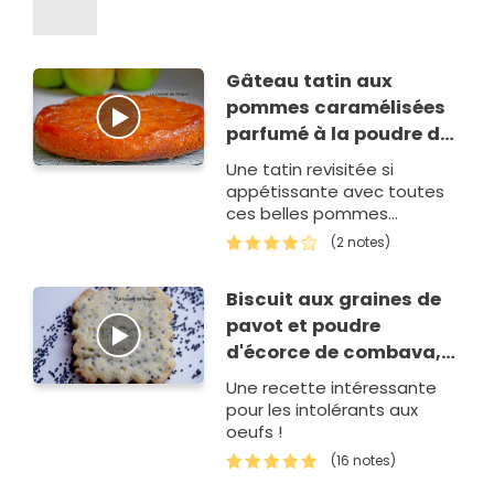
Gâteau tatin aux
pommes caramélisées
parfumé à la poudre de
combava
Une tatin revisitée si
appétissante avec toutes
ces belles pommes
caramélisées. J'ai utilisé la
(2 notes)
poudre de combava dont je
ne sais…
Biscuit aux graines de
pavot et poudre
d'écorce de combava,
sans œufs
Une recette intéressante
pour les intolérants aux
oeufs !
(16 notes)