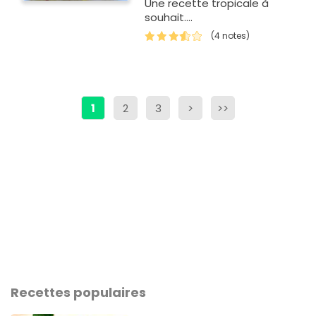
Une recette tropicale à
souhait....
(4 notes)
1
2
3
>
>>
Recettes populaires