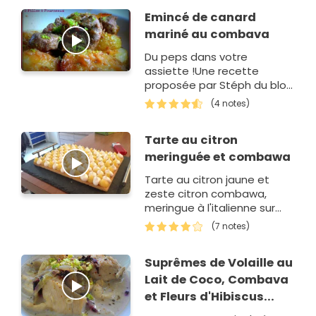
Emincé de canard
mariné au combava
Du peps dans votre
assiette !Une recette
proposée par Stéph du blog
'2fillesôfourneau'.
(4 notes)
Tarte au citron
meringuée et combawa
Tarte au citron jaune et
zeste citron combawa,
meringue à l'italienne sur
sablé breton.
(7 notes)
Suprêmes de Volaille au
Lait de Coco, Combava
et Fleurs d'Hibiscus...