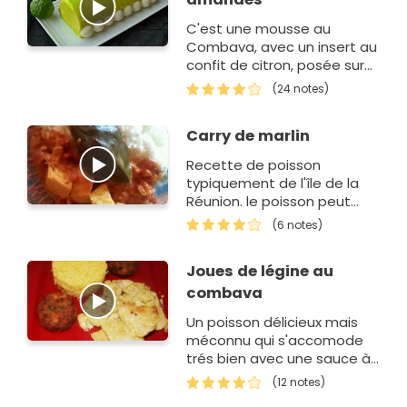
C'est une mousse au
Combava, avec un insert au
confit de citron, posée sur
une dacquoise aux
(24 notes)
amandes et des amandes
croustillantes, le tout
Carry de marlin
recouvert d'un gl…
Recette de poisson
typiquement de l'île de la
Réunion. le poisson peut
être remplacer par une
(6 notes)
viande tel que le boeuf ou
le porc et même le poulet il
Joues de légine au
suffit d'enlev…
combava
Un poisson délicieux mais
méconnu qui s'accomode
trés bien avec une sauce à
base de combava et
(12 notes)
d'herbes fraiches