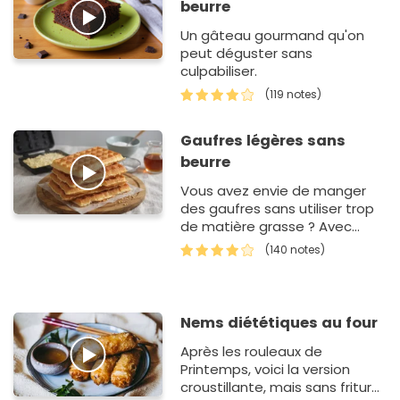
beurre
Un gâteau gourmand qu'on
peut déguster sans
culpabiliser.
(119 notes)
Gaufres légères sans
beurre
Vous avez envie de manger
des gaufres sans utiliser trop
de matière grasse ? Avec
cette recette, vous allez
(140 notes)
pouvoir vous passer de
beurre. De cette mani…
Nems diététiques au four
Après les rouleaux de
Printemps, voici la version
croustillante, mais sans friture.