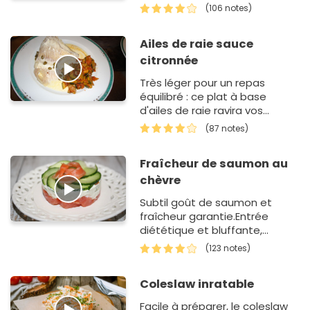
Et oui les Nems peuvent être
(106 notes)
réalisés au four et sont…
Ailes de raie sauce
citronnée
Très léger pour un repas
équilibré : ce plat à base
d'ailes de raie ravira vos
papilles !
(87 notes)
Fraîcheur de saumon au
chèvre
Subtil goût de saumon et
fraîcheur garantie.Entrée
diététique et bluffante,
parfaite si on surveille sa ligne
(123 notes)
! Entrée l&eac…
Coleslaw inratable
Facile à préparer, le coleslaw