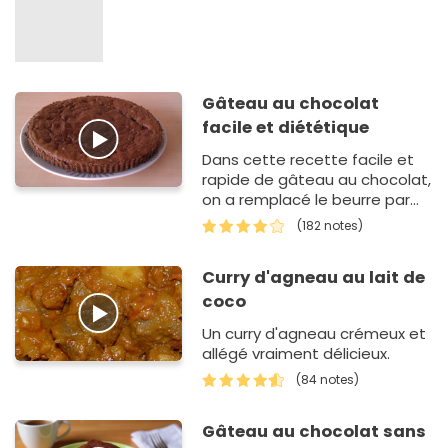
Gâteau au chocolat
facile et diététique
Dans cette recette facile et
rapide de gâteau au chocolat,
on a remplacé le beurre par
de la crème, pour un résultat
(182 notes)
plus léger.
Curry d'agneau au lait de
coco
Un curry d'agneau crémeux et
allégé vraiment délicieux.
(84 notes)
Gâteau au chocolat sans