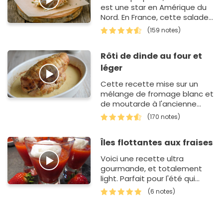
est une star en Amérique du
Nord. En France, cette salade
composée au chou blanc et
(159 notes)
aux carottes est moin…
Rôti de dinde au four et
léger
Cette recette mise sur un
mélange de fromage blanc et
de moutarde à l'ancienne
pour obtenir une sauce
(170 notes)
onctueuse sans utiliser de
crème ou de be…
Îles flottantes aux fraises
Voici une recette ultra
gourmande, et totalement
light. Parfait pour l'été qui
arrive !
(6 notes)