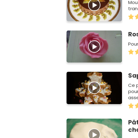
Mou
tran
Ro
Pour
Sap
Ce p
pour
ass
Le t
Pâ
ch