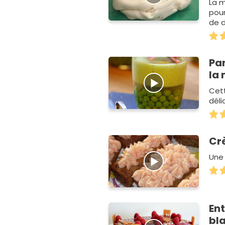
La m
pour
de 
Pan
la
Cett
déli
Cr
Une 
En
bl