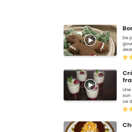
Bo
De j
gour
deda
Cr
fr
Une 
son 
ce d
Ch