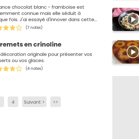
liance chocolat blanc - framboise est
demment connue mais elle séduit à
ue fois. J'ai essayé d'innover dans cette
tte en jouant avec la framboise et…
(7 notes)
remets en crinoline
décoration originale pour présenter vos
erts ou vos glaces.
(4 notes)
3
4
Suivant
>
>>