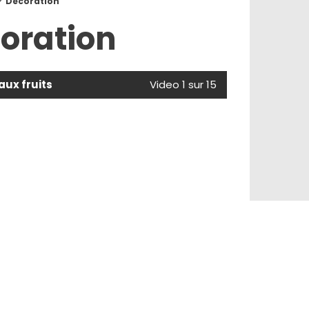
Decoration
oration
aux fruits
Video 1 sur 15