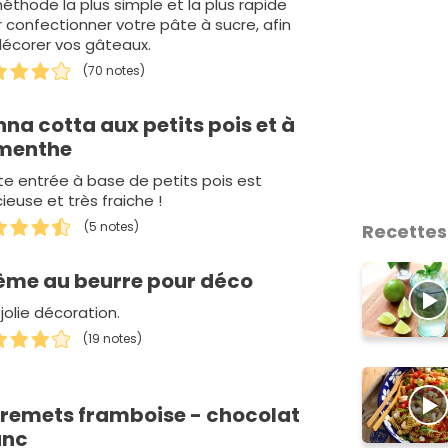
éthode la plus simple et la plus rapide
 confectionner votre pâte à sucre, afin
décorer vos gâteaux.
(70 notes)
na cotta aux petits pois et à
 menthe
e entrée à base de petits pois est
cieuse et très fraiche !
(5 notes)
Recettes
ème au beurre pour déco
jolie décoration.
(19 notes)
tremets framboise - chocolat
anc