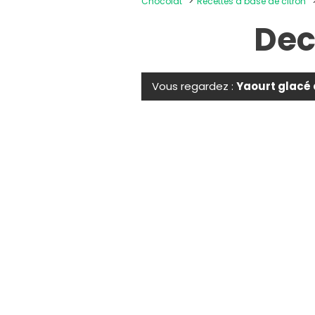
Chocolat
Recettes à base de citron
Dec
Vous regardez :
Yaourt glacé 