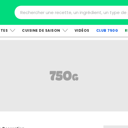
TTES
CUISINE DE SAISON
VIDÉOS
CLUB 750G
R