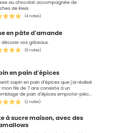
sse au chocolat accompagnée de
ches de kiwis.
(4 notes)
se en pâte d'amande
 décorer vos gâteaux.
(5 notes)
in en pain d'épices
etit sapin en pain d'épices que j'ai réalisé
 mon fils de 7 ans consiste à un
emblage de pain d'épices emporte-piécè.
out est glacé et décoré.
(2 notes)
te à sucre maison, avec des
amallows