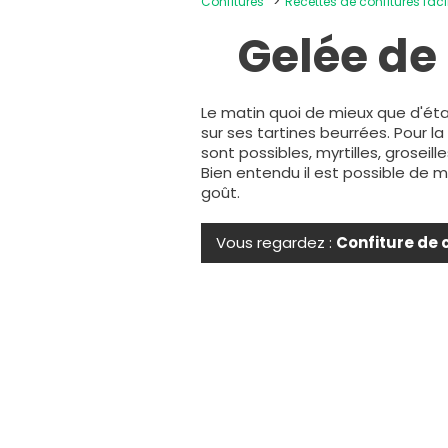
Confitures
Recettes de confitures faci
Gelée de 
Le matin quoi de mieux que d'étal
sur ses tartines beurrées. Pour l
sont possibles, myrtilles, groseill
Bien entendu il est possible de m
goût.
Vous regardez :
Confiture de 