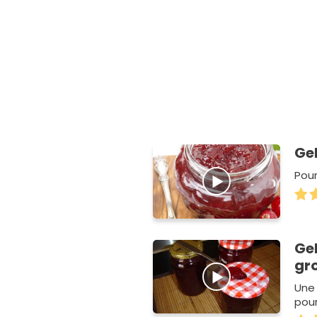
Ge
Pour
Ge
gro
Une
pou