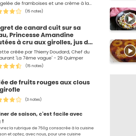
 gelée de framboises et une crème à la
aches... Malgré ce que l'on…
(15 notes)
gret de canard cuit sur sa
au, Princesse Amandine
tées à cru aux girolles, jus de
u à la gelée de fruits rouges
tte créée par Thierry Doudard, Chef du
aurant 'La 7ème vague' - 29 Quimper
(15 notes)
ée de fruits rouges aux clous
girofle
(3 notes)
iner de saison, c'est facile avec
 !
rez la rubrique de 750g consacrée à la cuisine
son et optez, avec nous, pour une cuisine