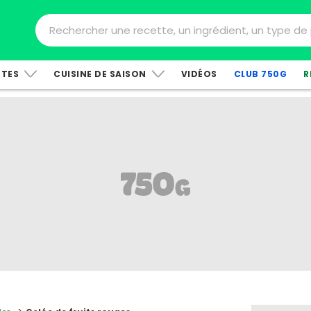
TTES
CUISINE DE SAISON
VIDÉOS
CLUB 750G
R