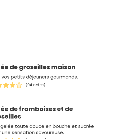
lée de groseilles maison
 vos petits déjeuners gourmands.
(94 notes)
lée de framboises et de
seilles
 gelée toute douce en bouche et sucrée
r une sensation savoureuse.