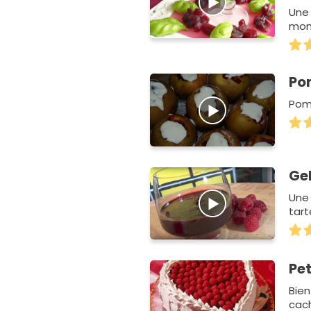
Une 
mond
Po
Pomm
Ge
Une 
tart
Pet
Bien
cach