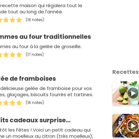
recette maison qui régalera tout le
e tout au long de l'année.
(16 notes)
mmes au four traditionnelles
es au four à la gelée de groseille.
(17 notes)
Recettes
lée de framboises
délicieuse gelée de framboise pour vos
es, glaçages, biscuits fourrés et tartines.
(16 notes)
its cadeaux surprise...
tôt les Fêtes ! Voici un petit cadeau qui
e un moelleux au citron (très moelleux),