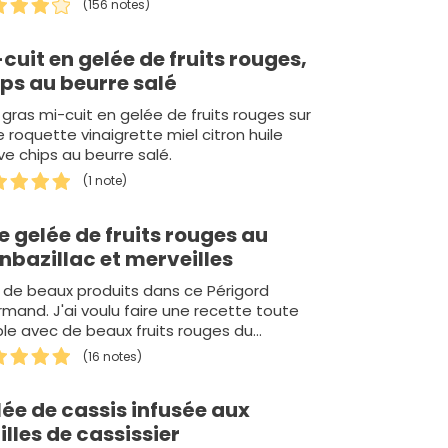
(156 notes)
cuit en gelée de fruits rouges,
ps au beurre salé
 gras mi-cuit en gelée de fruits rouges sur
de roquette vinaigrette miel citron huile
ive chips au beurre salé.
(1 note)
e gelée de fruits rouges au
nbazillac et merveilles
de beaux produits dans ce Périgord
mand. J'ai voulu faire une recette toute
le avec de beaux fruits rouges du
ché de Montignac et avec…
(16 notes)
ée de cassis infusée aux
illes de cassissier