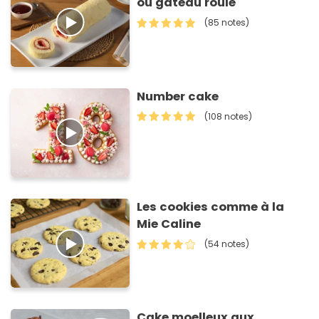
ou gâteau roulé
(85 notes)
Number cake
(108 notes)
Les cookies comme à la
Mie Caline
(54 notes)
Cake moelleux aux