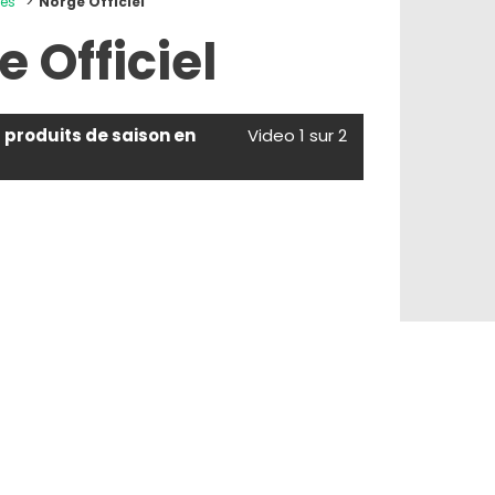
les
Norge Officiel
 Officiel
s produits de saison en
Video 1 sur 2