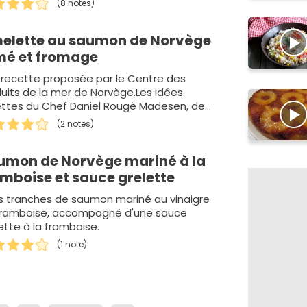
(8 notes)
elette au saumon de Norvège
mé et fromage
 recette proposée par le Centre des
uits de la mer de Norvège.Les idées
ettes du Chef Daniel Rougè Madesen, des
ttes simples à cuisiner tous les jours…
(2 notes)
umon de Norvège mariné à la
amboise et sauce grelette
s tranches de saumon mariné au vinaigre
framboise, accompagné d'une sauce
ette à la framboise.
(1 note)