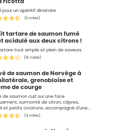
a ricotta
l pour un apéritif dinatoire.
(3 notes)
tit tartare de saumon fumé
t acidulé aux deux citrons !
artare tout simple et plein de saveurs.
(15 notes)
vé de saumon de Norvège à
nilatérale, grenobloise et
ème de courge
é de saumon cuit sur une face
uement, surmonté de citron, câpres,
il et petits croûtons, accompagné d'une
me de courge.
(4 notes)