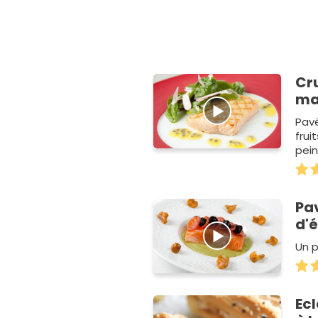
Cr
ma
Pav
frui
pein
Pa
d'
Un 
Ec