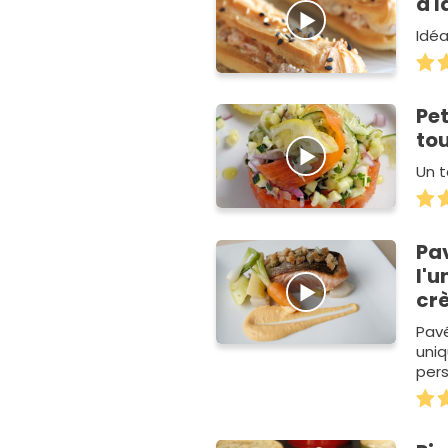
à l
Idéa
Pe
tou
Un t
Pa
l'u
cr
Pav
uniq
pers
crè