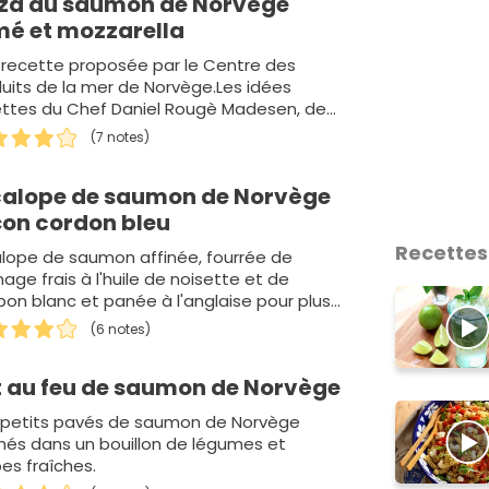
zza au saumon de Norvège
mé et mozzarella
 recette proposée par le Centre des
uits de la mer de Norvège.Les idées
ettes du Chef Daniel Rougè Madesen, des
ttes simpl…
(7 notes)
calope de saumon de Norvège
çon cordon bleu
Recettes
lope de saumon affinée, fourrée de
age frais à l'huile de noisette et de
on blanc et panée à l'anglaise pour plus
roustillance...
(6 notes)
t au feu de saumon de Norvège
 petits pavés de saumon de Norvège
hés dans un bouillon de légumes et
es fraîches.