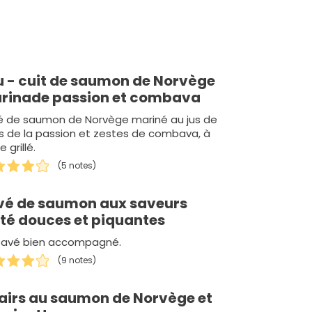
u - cuit de saumon de Norvège
rinade passion et combava
é de saumon de Norvège mariné au jus de
ts de la passion et zestes de combava, à
e grillé.
(5 notes)
vé de saumon aux saveurs
été douces et piquantes
pavé bien accompagné.
(9 notes)
lairs au saumon de Norvège et