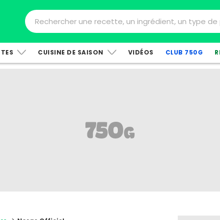
TTES
CUISINE DE SAISON
VIDÉOS
CLUB 750G
R