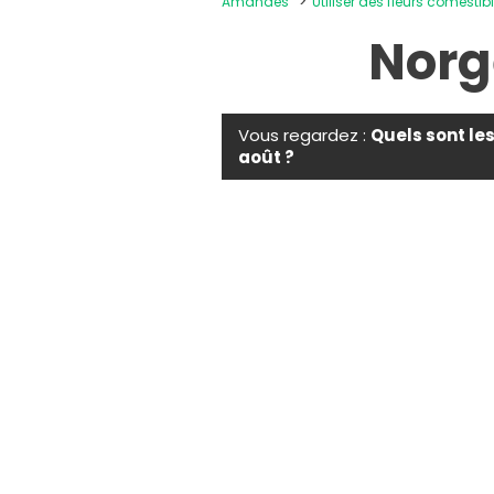
Amandes
Utiliser des fleurs comestib
Norge
Vous regardez :
Quels sont le
août ?