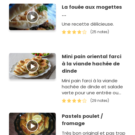
parfums , un délice
La fouée aux mogettes
...
Une recette délicieuse.
(25 notes)
Mini pain oriental farci
à la viande hachée de
dinde
Mini pain farci à la viande
hachée de dinde et salade
verte pour une entrée ou
pour accompagner avec un
(29 notes)
thé.
Pastels poulet /
fromage
Très bon original et pas trop