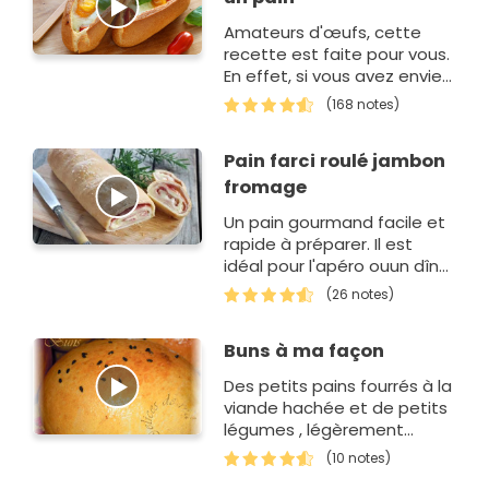
Amateurs d'œufs, cette
recette est faite pour vous.
En effet, si vous avez envie
de changer de la cuisson
(168 notes)
des œufs cocotte, vous
allez adorer vous servi…
Pain farci roulé jambon
fromage
Un pain gourmand facile et
rapide à préparer. Il est
idéal pour l'apéro ouun dîner
léger à accompagner d'une
(26 notes)
salade…
Buns à ma façon
Des petits pains fourrés à la
viande hachée et de petits
légumes , légèrement
épicés.Des petits pains
(10 notes)
remplis de saveurs de