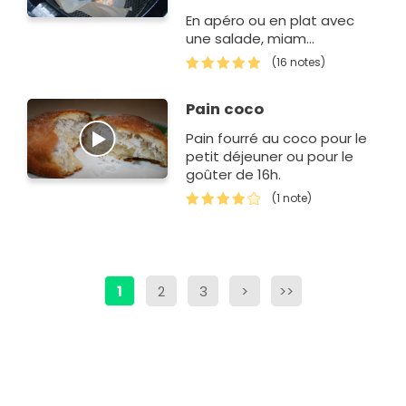
façon airfryer
En apéro ou en plat avec
une salade, miam...
(16 notes)
Pain coco
Pain fourré au coco pour le
petit déjeuner ou pour le
goûter de 16h.
(1 note)
1
2
3
>
>>