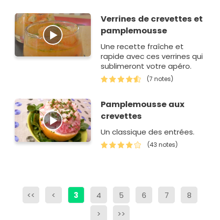
Verrines de crevettes et
pamplemousse
Une recette fraîche et
rapide avec ces verrines qui
sublimeront votre apéro.
(7 notes)
Pamplemousse aux
crevettes
Un classique des entrées.
(43 notes)
<<
<
3
4
5
6
7
8
>
>>