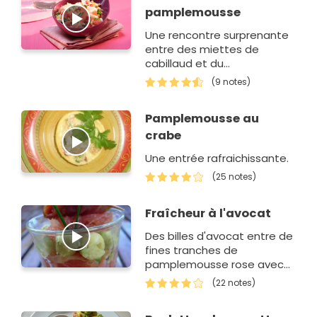
pamplemousse
Une rencontre surprenante
entre des miettes de
cabillaud et du
pamplemousse rose,
(9 notes)
accompagnés de poivrons,
maïs, grains de riz et
Pamplemousse au
pignons dorés.…
crabe
Une entrée rafraichissante.
(25 notes)
Fraîcheur à l'avocat
Des billes d'avocat entre de
fines tranches de
pamplemousse rose avec
leur brochette de Saint-
(22 notes)
Jacques.