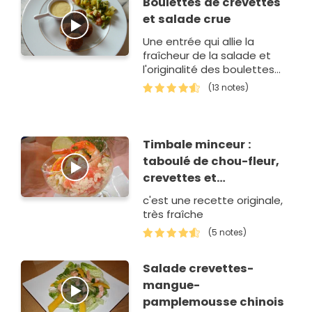
Boulettes de crevettes
et salade crue
Une entrée qui allie la
fraîcheur de la salade et
l'originalité des boulettes
de crevettes, le tout relevé
(13 notes)
par un aïoli de citron vert.
Timbale minceur :
taboulé de chou-fleur,
crevettes et
pamplemousse
c'est une recette originale,
très fraîche
(5 notes)
Salade crevettes-
mangue-
pamplemousse chinois