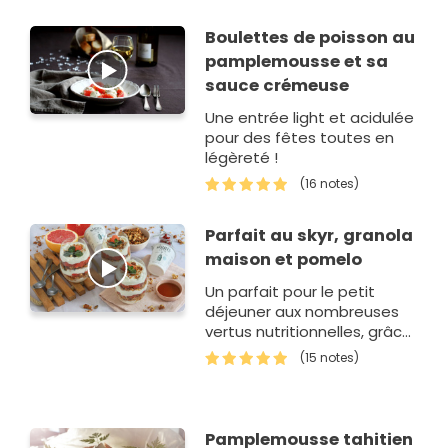
Boulettes de poisson au
pamplemousse et sa
sauce crémeuse
Une entrée light et acidulée
pour des fêtes toutes en
légèreté !
(16 notes)
Parfait au skyr, granola
maison et pomelo
Un parfait pour le petit
déjeuner aux nombreuses
vertus nutritionnelles, grâce
au skyr siggi's, au granola
(15 notes)
fait maison et au pomelo.
Pamplemousse tahitien