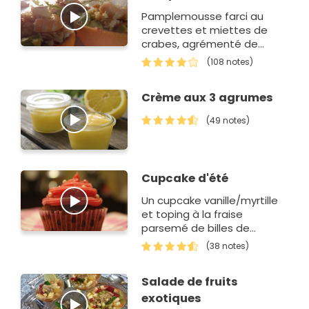
Pamplemousse farci au
crevettes et miettes de
crabes, agrémenté de
pastis, le mélange est
(108 notes)
surprenant...
Crème aux 3 agrumes
(49 notes)
Cupcake d'été
Un cupcake vanille/myrtille
et toping à la fraise
parsemé de billes de
pamplemousse
(38 notes)
Salade de fruits
exotiques