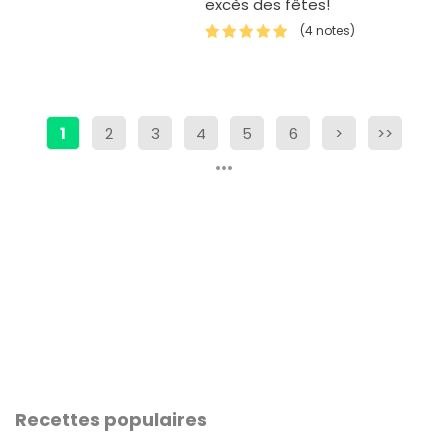
excès des fêtes!
(4 notes)
1
2
3
4
5
6
>
>>
Recettes populaires