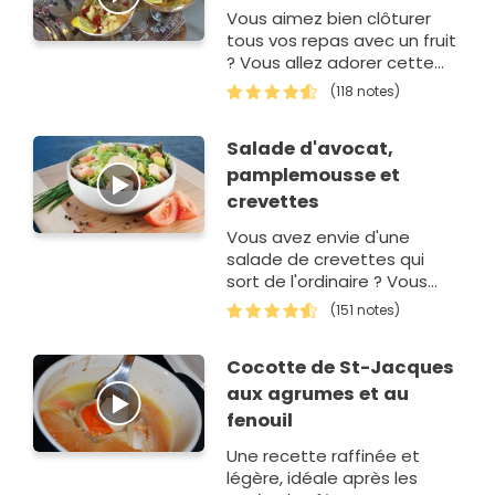
Vous aimez bien clôturer
tous vos repas avec un fruit
? Vous allez adorer cette
recette ! En effet, cette
(118 notes)
délicieuse salade de fruits
exotiques est vra…
Salade d'avocat,
pamplemousse et
crevettes
Vous avez envie d'une
salade de crevettes qui
sort de l'ordinaire ? Vous
allez vous régaler avec
(151 notes)
cette entrée parfumée et
colorée !…
Cocotte de St-Jacques
aux agrumes et au
fenouil
Une recette raffinée et
légère, idéale après les