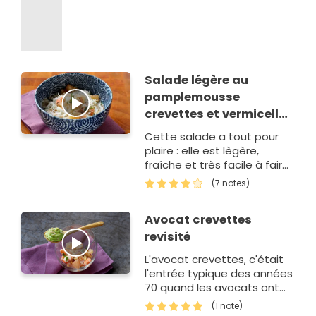
Salade légère au
pamplemousse
crevettes et vermicelles
de riz
Cette salade a tout pour
plaire : elle est lègère,
fraîche et très facile à faire.
Elle est parfaite aussi si
(7 notes)
vous voulez vous pr&…
Avocat crevettes
revisité
L'avocat crevettes, c'était
l'entrée typique des années
70 quand les avocats ont
commencé à être importés
(1 note)
en France.…