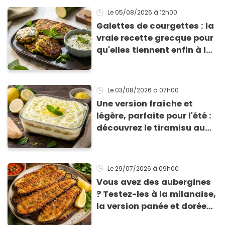
Le 05/08/2026
à 12h00
Galettes de courgettes : la
vraie recette grecque pour
qu'elles tiennent enfin à la
cuisson
Le 03/08/2026
à 07h00
Une version fraîche et
légère, parfaite pour l'été :
découvrez le tiramisu au
citron de Viviana, la
gagnante de Top Chef !
Le 29/07/2026
à 09h00
Vous avez des aubergines
? Testez-les à la milanaise,
la version panée et dorée
qui change du gratin