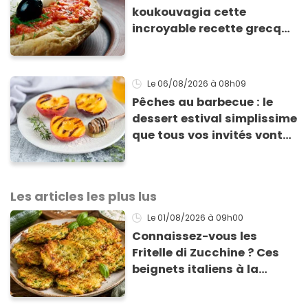
koukouvagia cette
incroyable recette grecque
à base de pain rassis et de
tomates
Le 06/08/2026
à 08h09
Pêches au barbecue : le
dessert estival simplissime
que tous vos invités vont
vous réclamer
Les articles les plus lus
Le 01/08/2026
à 09h00
Connaissez-vous les
Fritelle di Zucchine ? Ces
beignets italiens à la
courgette prêts en 10 min
sont un pur délice !