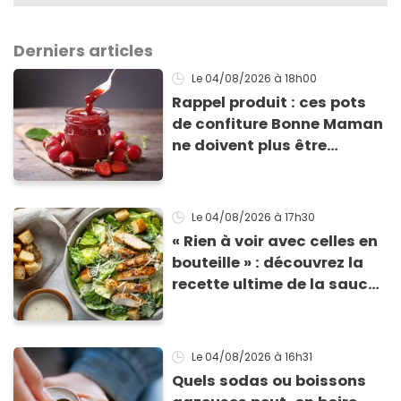
Derniers articles
Le 04/08/2026
à 18h00
Rappel produit : ces pots
de confiture Bonne Maman
ne doivent plus être
consommés en raison d'un
risque de présence de
morceaux de verre
Le 04/08/2026
à 17h30
« Rien à voir avec celles en
bouteille » : découvrez la
recette ultime de la sauce
César par un chef étoilé
Le 04/08/2026
à 16h31
Quels sodas ou boissons