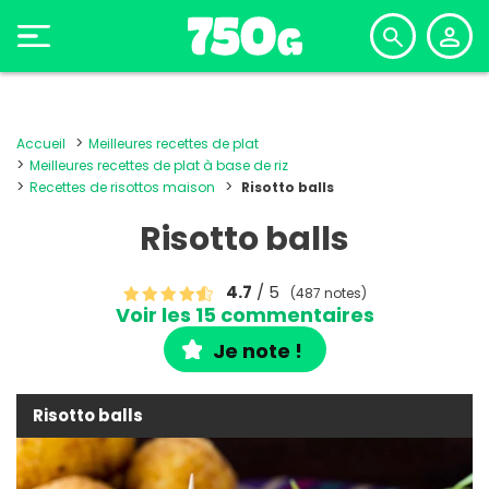
Accueil
Meilleures recettes de plat
Meilleures recettes de plat à base de riz
Recettes de risottos maison
Risotto balls
Risotto balls
4.7
/ 5
(487 notes)
Voir les 15 commentaires
Je note !
Risotto balls