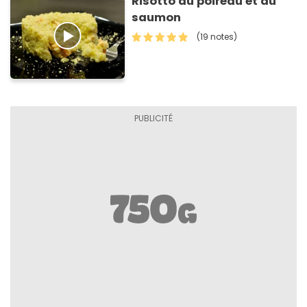
Risotto au poireau et au
saumon
(19 notes)