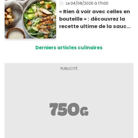
morceaux de verre
Le 04/08/2026
à 17h30
« Rien à voir avec celles en
bouteille » : découvrez la
recette ultime de la sauce
César par un chef étoilé
Derniers articles culinaires