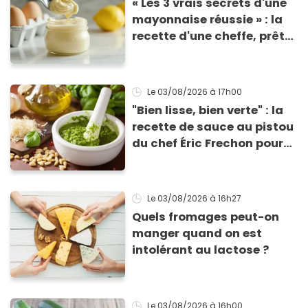
« Les 3 vrais secrets d'une
mayonnaise réussie » : la
recette d'une cheffe, prête
en 2 minutes et bien
meilleure pour la santé
Le 03/08/2026
à 17h00
"Bien lisse, bien verte" : la
recette de sauce au pistou
du chef Éric Frechon pour
sublimer vos plats d'été !
Le 03/08/2026
à 16h27
Quels fromages peut-on
manger quand on est
intolérant au lactose ?
Le 03/08/2026
à 16h00