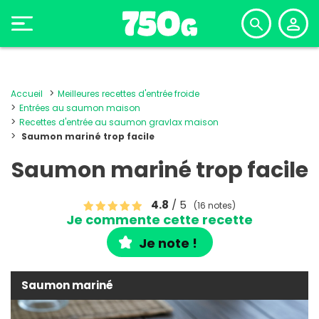
Accueil
Meilleures recettes d'entrée froide
Entrées au saumon maison
Recettes d'entrée au saumon gravlax maison
Saumon mariné trop facile
Saumon mariné trop facile
4.8
/ 5
(16 notes)
Je commente cette recette
Je note !
Saumon mariné