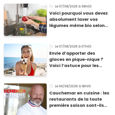
Le 07/08/2026
à 08h00
Voici pourquoi vous devez
absolument laver vos
légumes même bio selon
cette experte en hygiène
Le 07/08/2026
à 07h00
Envie d’apporter des
glaces en pique-nique ?
Voici l’astuce pour les
transporter facilement et
les conserver sans qu’elles
ne fondent !
Le 06/08/2026
à 18h00
Cauchemar en cuisine : les
restaurants de la toute
première saison sont-ils
encore ouverts ?