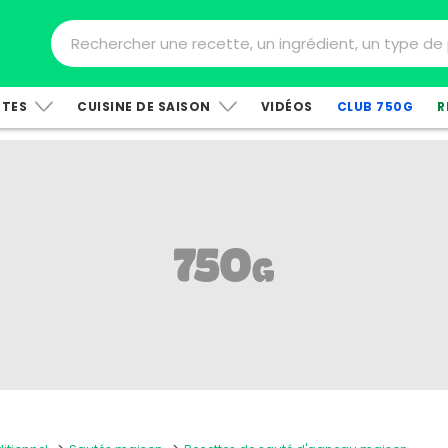
TTES
CUISINE DE SAISON
VIDÉOS
CLUB 750G
R