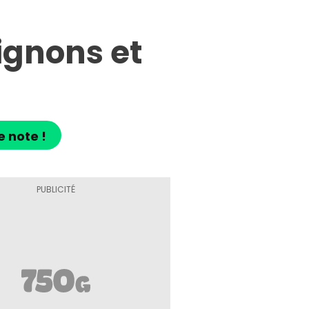
gnons et
e note !