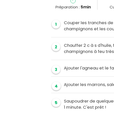
Préparation :
5min
Cu
Couper les tranches de g
1
champignons et les coup
Chauffer 2 c à s d'huile
2
champignons à feu très 
Ajouter l'agneau et le fa
3
Ajouter les marrons, sale
4
Saupoudrer de quelques 
5
1 minute. C'est prêt !