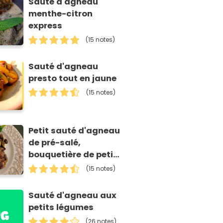
Sauté d'agneau
menthe-citron
express
(15 notes)
Sauté d'agneau
presto tout en jaune
(15 notes)
Petit sauté d'agneau
de pré-salé,
bouquetière de petits
légumes oubliés,
(15 notes)
saveur d'huîtres de
Normandie
Sauté d'agneau aux
petits légumes
(26 notes)