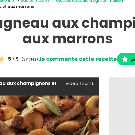
ditionnel
Sautés maison
Recettes de sauté d'agneau maison
 et aux marrons
'agneau aux champi
aux marrons
Je commente cette recette
5
/ 5
J
(3 notes)
au aux champignons et
Video 1 sur 15