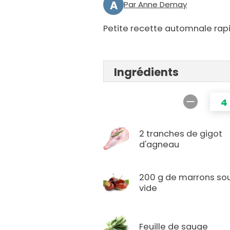
A
Par Anne Demay
Petite recette automnale rapi
Ingrédients
4
2 tranches de gigot
d'agneau
200 g de marrons so
vide
Feuille de sauge