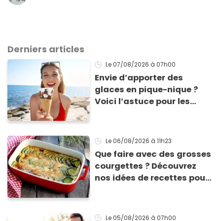
Derniers articles
Le 07/08/2026
à 07h00
Envie d’apporter des
glaces en pique-nique ?
Voici l’astuce pour les
transporter facilement et
les conserver sans qu’elles
ne fondent !
Le 06/08/2026
à 11h23
Que faire avec des grosses
courgettes ? Découvrez
nos idées de recettes pour
les cuisiner
Le 05/08/2026
à 07h00