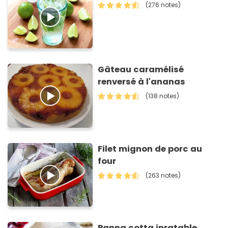
(276 notes)
Gâteau caramélisé
renversé à l'ananas
(138 notes)
Filet mignon de porc au
four
(263 notes)
Panna cotta inratable