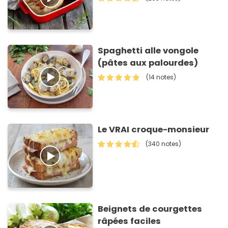
Spaghetti alle vongole
(pâtes aux palourdes)
(14 notes)
Le VRAI croque-monsieur
(340 notes)
Beignets de courgettes
râpées faciles