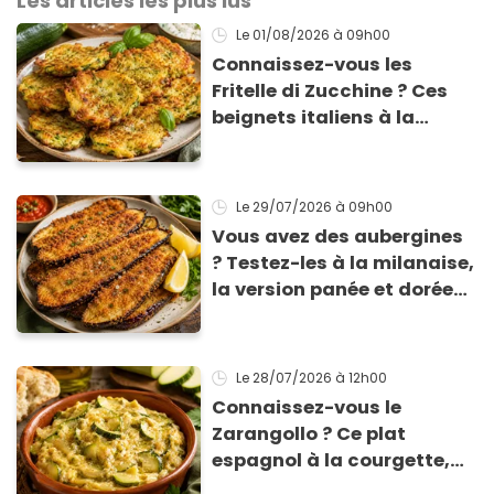
Les articles les plus lus
Le 01/08/2026
à 09h00
Connaissez-vous les
Fritelle di Zucchine ? Ces
beignets italiens à la
courgette prêts en 10 min
sont un pur délice !
Le 29/07/2026
à 09h00
Vous avez des aubergines
? Testez-les à la milanaise,
la version panée et dorée
qui change du gratin
classique
Le 28/07/2026
à 12h00
Connaissez-vous le
Zarangollo ? Ce plat
espagnol à la courgette,
prêt en 15 min pour moins