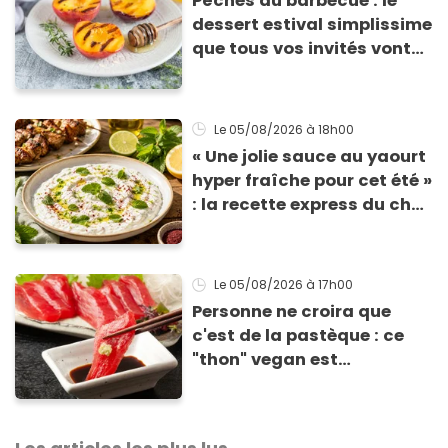
Pêches au barbecue : le
dessert estival simplissime
que tous vos invités vont
vous réclamer
Le 05/08/2026
à 18h00
« Une jolie sauce au yaourt
hyper fraîche pour cet été »
: la recette express du chef
Éric Frechon pour
accompagner vos
grillades
Le 05/08/2026
à 17h00
Personne ne croira que
c'est de la pastèque : ce
"thon" vegan est
totalement bluffant