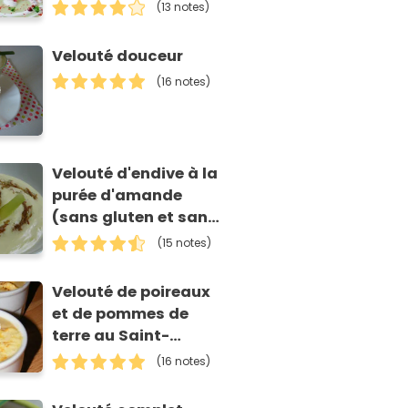
(13 notes)
Velouté douceur
(16 notes)
Velouté d'endive à la
purée d'amande
(sans gluten et sans
lait)
(15 notes)
Velouté de poireaux
et de pommes de
terre au Saint-
Nectaire
(16 notes)