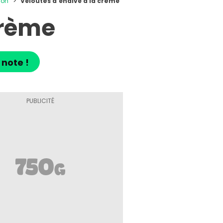
son
Veloutés d'endive à la crème
crème
 note !