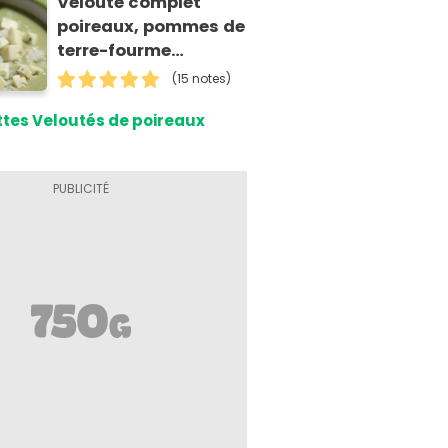
Velouté complet
poireaux, pommes de
terre-fourme
d'ambert, riz
(15 notes)
tes Veloutés de poireaux