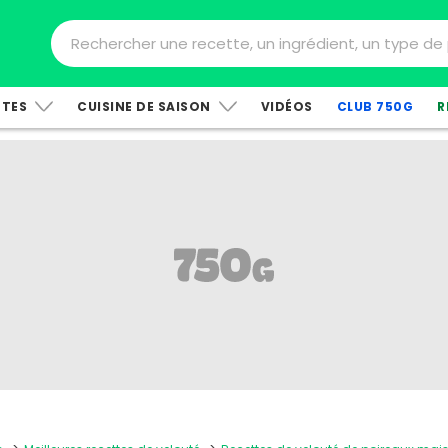
TTES
CUISINE DE SAISON
VIDÉOS
CLUB 750G
R