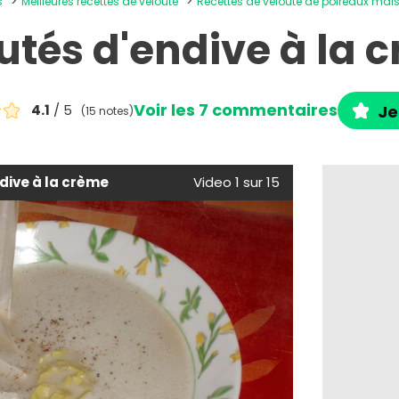
s
Meilleures recettes de velouté
Recettes de velouté de poireaux mai
utés d'endive à la 
Voir les 7 commentaires
4.1
/ 5
Je
(15 notes)
dive à la crème
Video 1 sur 15