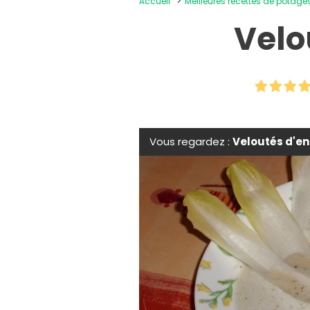
Accueil
Meilleures recettes de potage
Velo
Vous regardez :
Veloutés d'en