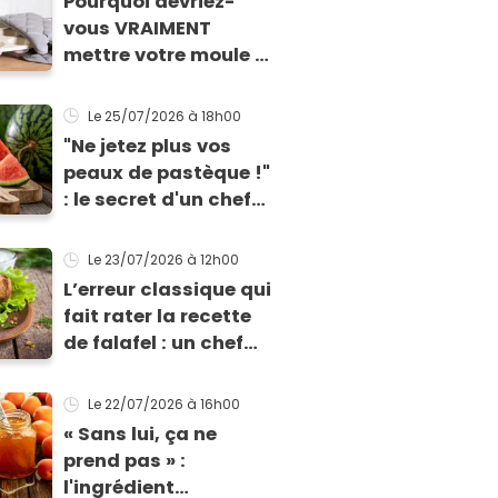
Pourquoi devriez-
santé
vous VRAIMENT
mettre votre moule à
muffins au
congélateur ? Cette
Le 25/07/2026
à 18h00
astuce va sauver vos
"Ne jetez plus vos
apéros d’été !
peaux de pastèque !"
: le secret d'un chef
pour un apéro anti-
gaspi prêt en 10
Le 23/07/2026
à 12h00
minutes
L’erreur classique qui
fait rater la recette
de falafel : un chef
libanais livre ses
conseils et sa recette
Le 22/07/2026
à 16h00
pour un résultat
« Sans lui, ça ne
parfait !
prend pas » :
l'ingrédient