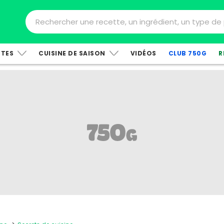
TTES
CUISINE DE SAISON
VIDÉOS
CLUB 750G
R