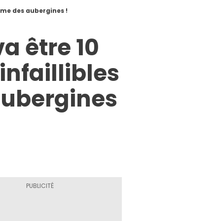
rtume des aubergines !
va être 10
infaillibles
aubergines