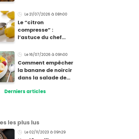
indispensable à
ajouter dans votre
Le 21/07/2026
à 08h00
confiture d’abricot
Le “citron
selon ce champion
compresse” :
du monde
l’astuce du chef
Denny Imbroisi pour
presser directement
Le 16/07/2026
à 09h00
le jus d’un citron
Comment empêcher
sans pépins dans
la banane de noircir
l’assiette !
dans la salade de
fruits ?
Derniers articles
es les plus lus
Le 02/11/2023
à 09h29