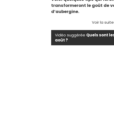
transformeront le goût de v
d’aubergine.
Voir la suit
Vidéo suggérée
Quels sont le
août ?