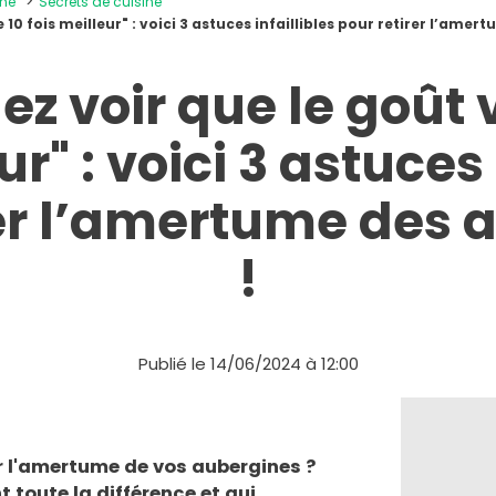
ine
Secrets de cuisine
e 10 fois meilleur" : voici 3 astuces infaillibles pour retirer l’ame
ez voir que le goût 
ur" : voici 3 astuces 
rer l’amertume des 
!
Publié le 14/06/2024 à 12:00
 l'amertume de vos aubergines ?
t toute la différence et qui