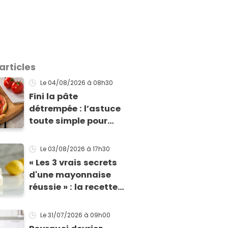
articles
Le 04/08/2026
à 08h30
Fini la pâte
détrempée : l’astuce
toute simple pour
réussir une tarte à la
tomate parfaitement
Le 03/08/2026
à 17h30
croustillante
« Les 3 vrais secrets
d'une mayonnaise
réussie » : la recette
d'une cheffe, prête en
2 minutes et bien
Le 31/07/2026
à 09h00
meilleure pour la