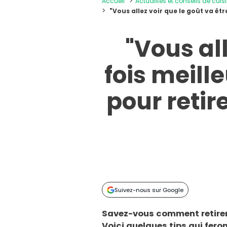
Accueil
Actualités et conseils de cuis
"Vous allez voir que le goût va êtr
"Vous all
fois meille
pour reti
Suivez-nous sur Google
Savez-vous comment retirer
Voici quelques tips qui feron