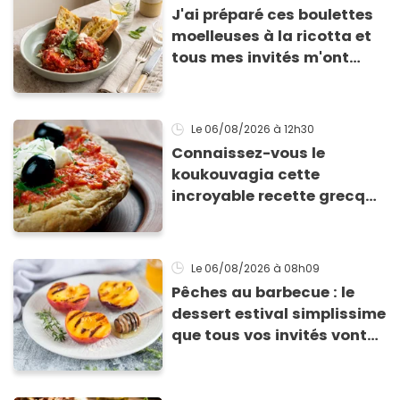
J'ai préparé ces boulettes
moelleuses à la ricotta et
tous mes invités m'ont
supplié d'avoir la recette !
Le 06/08/2026
à 12h30
Connaissez-vous le
koukouvagia cette
incroyable recette grecque
à base de pain rassis et de
tomates
Le 06/08/2026
à 08h09
Pêches au barbecue : le
dessert estival simplissime
que tous vos invités vont
vous réclamer