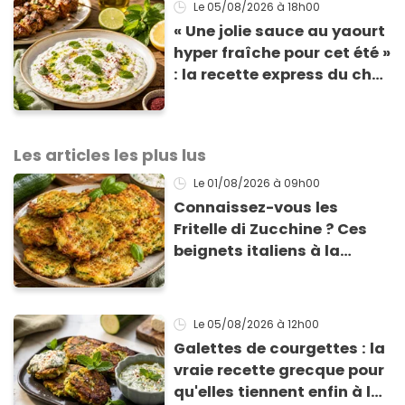
Le 05/08/2026
à 18h00
« Une jolie sauce au yaourt
hyper fraîche pour cet été »
: la recette express du chef
Éric Frechon pour
accompagner vos
grillades
Les articles les plus lus
Le 01/08/2026
à 09h00
Connaissez-vous les
Fritelle di Zucchine ? Ces
beignets italiens à la
courgette prêts en 10 min
sont un pur délice !
Le 05/08/2026
à 12h00
Galettes de courgettes : la
vraie recette grecque pour
qu'elles tiennent enfin à la