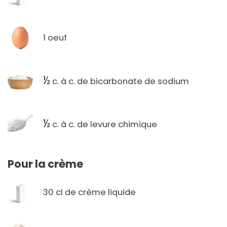
1 oeuf
½
c. à c. de bicarbonate de sodium
½
c. à c. de levure chimique
Pour la crème
30 cl de crème liquide