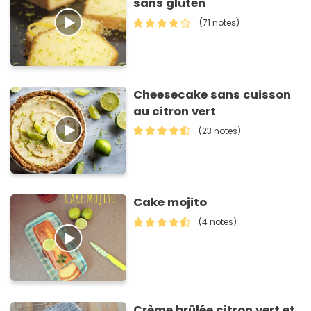
sans gluten
(71 notes)
Cheesecake sans cuisson
au citron vert
(23 notes)
Cake mojito
(4 notes)
Crème brûlée citron vert et