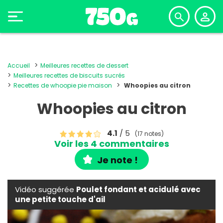
Accueil
Meilleures recettes de dessert
Meilleures recettes de biscuits sucrés
Recettes de whoopie pie maison
Whoopies au citron
Whoopies au citron
4.1
/ 5
(17 notes)
Voir les 4 commentaires
Je note !
Vidéo suggérée
Poulet fondant et acidulé avec
une petite touche d'ail