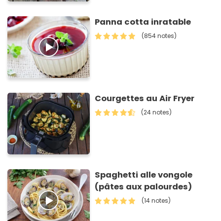
Panna cotta inratable
(854 notes)
Courgettes au Air Fryer
(24 notes)
Spaghetti alle vongole
(pâtes aux palourdes)
(14 notes)