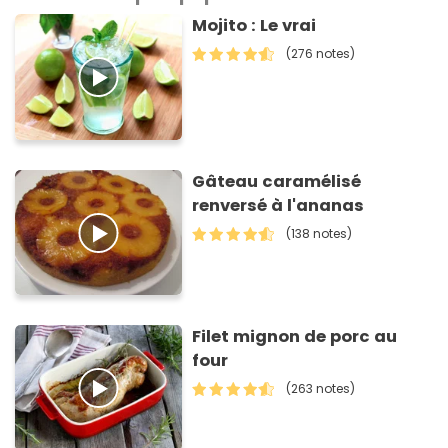
Mojito : Le vrai
(276 notes)
Gâteau caramélisé
renversé à l'ananas
(138 notes)
Filet mignon de porc au
four
(263 notes)