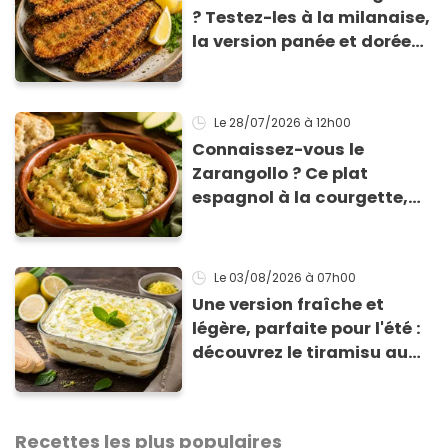
? Testez-les à la milanaise,
la version panée et dorée
qui change du gratin
classique
Le 28/07/2026
à 12h00
Connaissez-vous le
Zarangollo ? Ce plat
espagnol à la courgette,
prêt en 15 min pour moins
de 3 € !
Le 03/08/2026
à 07h00
Une version fraîche et
légère, parfaite pour l'été :
découvrez le tiramisu au
citron de Viviana, la
gagnante de Top Chef !
Recettes les plus populaires