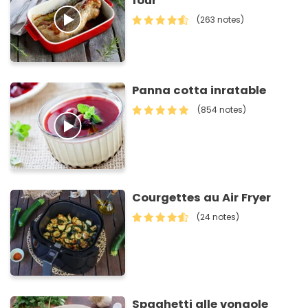
four
(263 notes)
Panna cotta inratable
(854 notes)
Courgettes au Air Fryer
(24 notes)
Spaghetti alle vongole