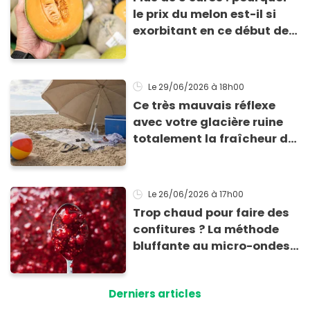
le prix du melon est-il si
exorbitant en ce début de
saison estivale ?
Le 29/06/2026
à 18h00
Ce très mauvais réflexe
avec votre glacière ruine
totalement la fraîcheur de
vos aliments et boissons
Le 26/06/2026
à 17h00
Trop chaud pour faire des
confitures ? La méthode
bluffante au micro-ondes
pour tartiner vos
framboises ce matin
Derniers articles